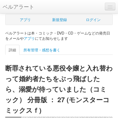
ベルアラート
ベルアラートとは
アプリ
新規登録
ログイン
ヘルプ
ベルアラートは本・コミック・DVD・CD・ゲームなどの発売日
新規登録
をメールや
アプリ
にてお知らせします
ログイン
詳細
所有管理・感想を書く
Myカレンダー
断罪されている悪役令嬢と入れ替わ
購入管理
って婚約者たちをぶっ飛ばした
Myシェルフ
ら、溺愛が待っていました（コミ
プレミアム
ック） 分冊版 ： 27 (モンスターコ
ミックスｆ)