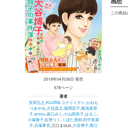
感想
この商品
2018年04月26日 発売
578ページ
著者
安田弘之
,
KUJIRA
,
コナリミサト
,
かねも
りあやみ
,
久住昌之
,
風間宏子
,
菊池真理
子
,
ancou
,
坂口みく
,
小山田容子
,
はるこ
,
小塚敦子
,
虹野りく
,
くぼた美樹
,
田中美菜
子
,
石塚夢見
,江口まゆみ,
大谷博子
,
青江