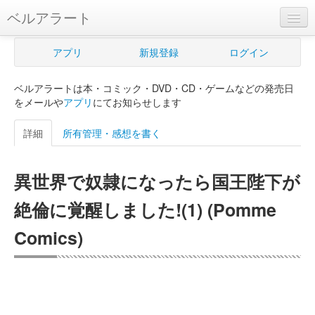
ベルアラート
ベルアラートとは
アプリ
新規登録
ログイン
ヘルプ
ベルアラートは本・コミック・DVD・CD・ゲームなどの発売日
新規登録
をメールや
アプリ
にてお知らせします
ログイン
詳細
所有管理・感想を書く
Myカレンダー
異世界で奴隷になったら国王陛下が
購入管理
絶倫に覚醒しました!(1) (Pomme
Myシェルフ
Comics)
プレミアム