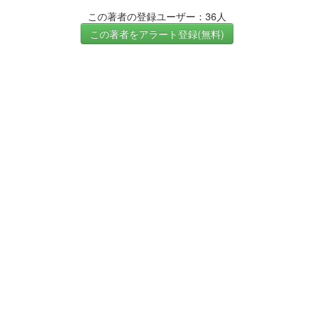
この著者の登録ユーザー：36人
この著者をアラート登録(無料)