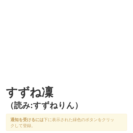
すずね凜
（読み:すずねりん）
通知を受けるには
下に表示された緑色のボタンをクリッ
クして登録。