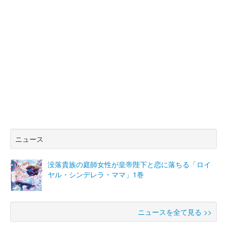
ニュース
没落貴族の庭師女性が皇帝陛下と恋に落ちる「ロイ
ヤル・シンデレラ・ママ」1巻
ニュースを全て見る >>