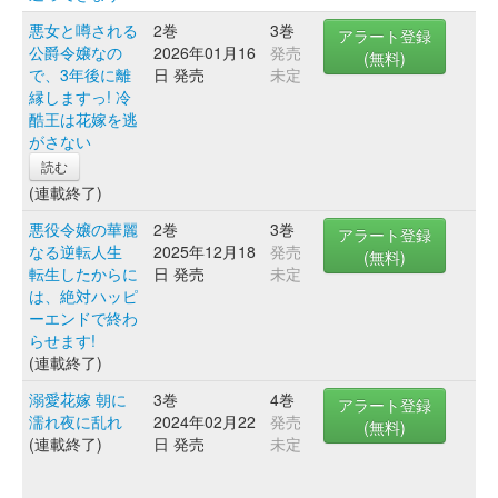
悪女と噂される
2巻
3巻
アラート登録
公爵令嬢なの
2026年01月16
発売
(無料)
で、3年後に離
日 発売
未定
縁しますっ! 冷
酷王は花嫁を逃
がさない
読む
(連載終了)
悪役令嬢の華麗
2巻
3巻
アラート登録
なる逆転人生
2025年12月18
発売
(無料)
転生したからに
日 発売
未定
は、絶対ハッピ
ーエンドで終わ
らせます!
(連載終了)
溺愛花嫁 朝に
3巻
4巻
アラート登録
濡れ夜に乱れ
2024年02月22
発売
(無料)
(連載終了)
日 発売
未定