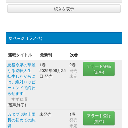
続きを表示
＠ペ～ジ（ラノベ）
連載タイトル
最新刊
次巻
悪役令嬢の華麗
1巻
2巻
アラート登録
なる逆転人生
2025年06月25
発売
(無料)
転生したからに
日 発売
未定
は、絶対ハッピ
ーエンドで終わ
らせます!
すずね凜
(連載終了)
カタブツ騎士団
未発売
1巻
アラート登録
長の初めての純
発売
(無料)
愛
未定