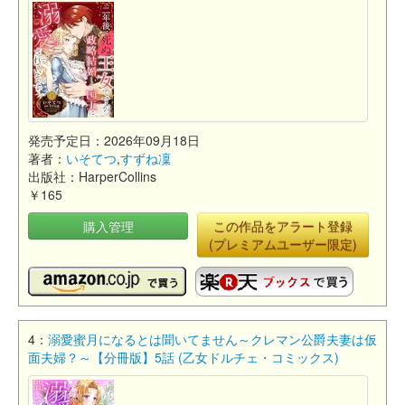
発売予定日：2026年09月18日
著者：
いそてつ
,
すずね凜
出版社：HarperCollins
￥165
購入管理
この作品をアラート登録
(プレミアムユーザー限定)
4：
溺愛蜜月になるとは聞いてません～クレマン公爵夫妻は仮
面夫婦？～【分冊版】5話 (乙女ドルチェ・コミックス)