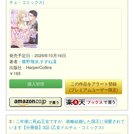
チェ・コミックス)
発売予定日：2026年10月16日
著者：
蝶野飛沫
,
すずね凜
出版社：HarperCollins
￥165
購入管理
この作品をアラート登録
(プレミアムユーザー限定)
3：
二年後に死ぬ王女ですが、政略結婚した国王に溺愛されて
います【分冊版】3話 (乙女ドルチェ・コミックス)