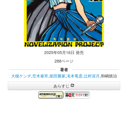
2025年05月16日 発売
288ページ
著者
大槻ケンヂ
,
空木春宵
,
柴田勝家
,
滝本竜彦
,
辻村深月
,和嶋慎治
あらすじ