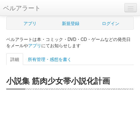
ベルアラート
ベルアラートとは
アプリ
新規登録
ログイン
ヘルプ
ベルアラートは本・コミック・DVD・CD・ゲームなどの発売日
新規登録
をメールや
アプリ
にてお知らせします
ログイン
詳細
所有管理・感想を書く
Myカレンダー
小説集 筋肉少女帯小説化計画
購入管理
Myシェルフ
プレミアム