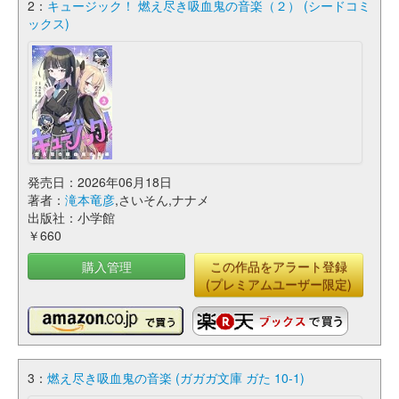
2：
キュージック！ 燃え尽き吸血鬼の音楽（２） (シードコミ
ックス)
発売日：2026年06月18日
著者：
滝本竜彦
,さいそん,ナナメ
出版社：小学館
￥660
購入管理
この作品をアラート登録
(プレミアムユーザー限定)
3：
燃え尽き吸血鬼の音楽 (ガガガ文庫 ガた 10-1)