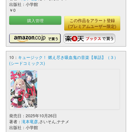
出版社：小学館
￥0
購入管理
この作品をアラート登録
(プレミアムユーザー限定)
10：
キュージック！ 燃え尽き吸血鬼の音楽【単話】（３）
(シードコミックス)
発売日：2025年10月26日
著者：
滝本竜彦
,さいそん,ナナメ
出版社：小学館