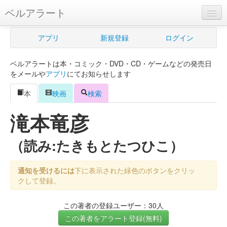
ベルアラート
ベルアラートとは
アプリ
新規登録
ログイン
ヘルプ
ベルアラートは本・コミック・DVD・CD・ゲームなどの発売日
新規登録
をメールや
アプリ
にてお知らせします
ログイン
本
映画
検索
Myカレンダー
滝本竜彦
購入管理
（読み:たきもとたつひこ）
Myシェルフ
通知を受けるには
下に表示された緑色のボタンをクリッ
プレミアム
クして登録。
この著者の登録ユーザー：30人
この著者をアラート登録(無料)