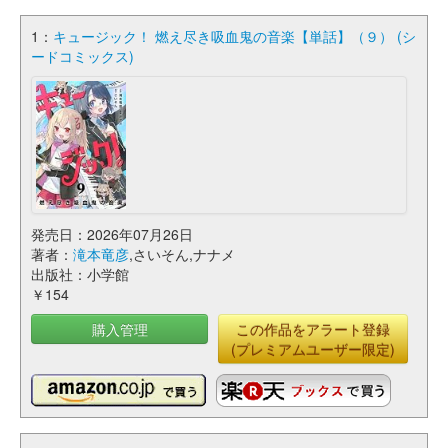
1：
キュージック！ 燃え尽き吸血鬼の音楽【単話】（９） (シ
ードコミックス)
発売日：2026年07月26日
著者：
滝本竜彦
,さいそん,ナナメ
出版社：小学館
￥154
購入管理
この作品をアラート登録
(プレミアムユーザー限定)