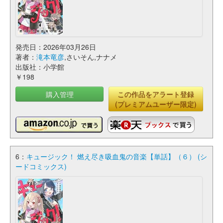
発売日：2026年03月26日
著者：
滝本竜彦
,さいそん,ナナメ
出版社：小学館
￥198
購入管理
この作品をアラート登録
(プレミアムユーザー限定)
6：
キュージック！ 燃え尽き吸血鬼の音楽【単話】（６） (シ
ードコミックス)