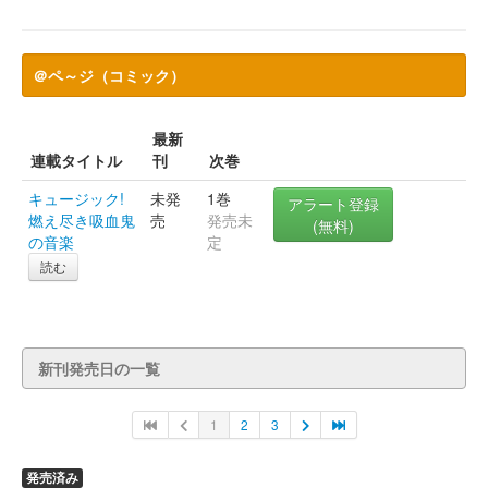
＠ペ～ジ（コミック）
最新
連載タイトル
刊
次巻
キュージック!
未発
1巻
アラート登録
燃え尽き吸血鬼
売
発売未
(無料)
の音楽
定
読む
新刊発売日の一覧
1
2
3
発売済み