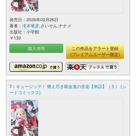
発売日：2026年02月26日
著者：
滝本竜彦
,さいそん,ナナメ
出版社：小学館
￥132
購入管理
この作品をアラート登録
(プレミアムユーザー限定)
7：
キュージック！ 燃え尽き吸血鬼の音楽【単話】（５） (シ
ードコミックス)