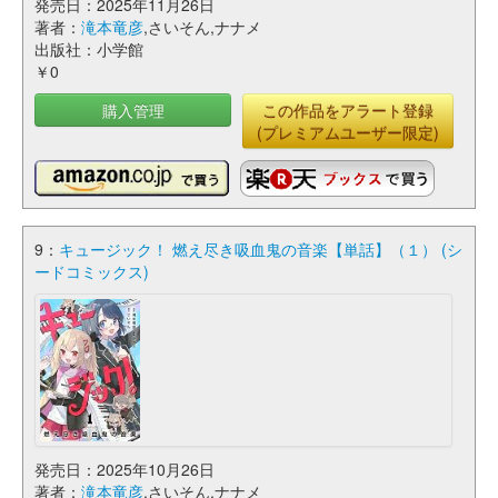
発売日：2025年11月26日
著者：
滝本竜彦
,さいそん,ナナメ
出版社：小学館
￥0
購入管理
この作品をアラート登録
(プレミアムユーザー限定)
9：
キュージック！ 燃え尽き吸血鬼の音楽【単話】（１） (シ
ードコミックス)
発売日：2025年10月26日
著者：
滝本竜彦
,さいそん,ナナメ