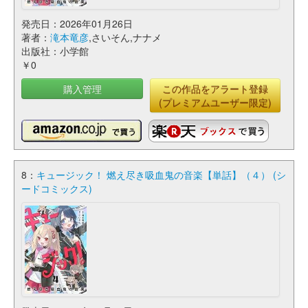
発売日：2026年01月26日
著者：
滝本竜彦
,さいそん,ナナメ
出版社：小学館
￥0
購入管理
この作品をアラート登録
(プレミアムユーザー限定)
8：
キュージック！ 燃え尽き吸血鬼の音楽【単話】（４） (シ
ードコミックス)