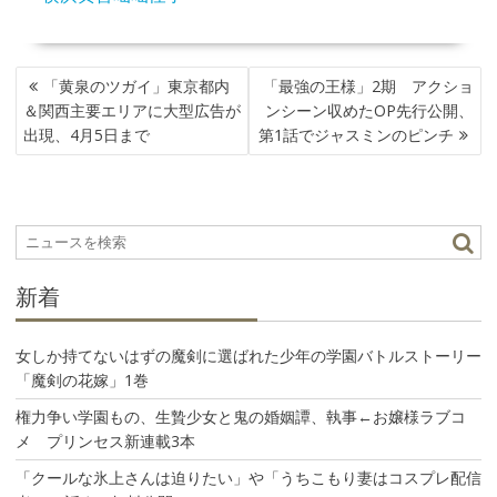
投
「黄泉のツガイ」東京都内
「最強の王様」2期 アクショ
稿
＆関西主要エリアに大型広告が
ンシーン収めたOP先行公開、
ナ
出現、4月5日まで
第1話でジャスミンのピンチ
ビ
ゲ
ー
シ
ョ
ン
新着
女しか持てないはずの魔剣に選ばれた少年の学園バトルストーリー
「魔剣の花嫁」1巻
権力争い学園もの、生贄少女と鬼の婚姻譚、執事←お嬢様ラブコ
メ プリンセス新連載3本
「クールな氷上さんは迫りたい」や「うちこもり妻はコスプレ配信