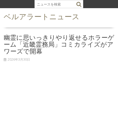
S
k
ベルアラートニュース
i
p
t
o
幽霊に思いっきりやり返せるホラーゲ
c
ーム「近畿霊務局」コミカライズがア
o
ワーズで開幕
n
t
2026年3月30日
e
n
t