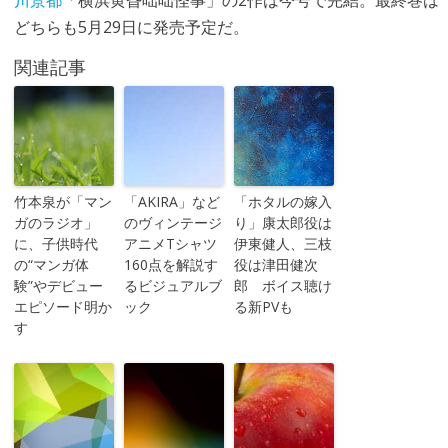
川景都
「横浜黄昏咄咄怪事」の2作は今号で完結。最終巻は
どちらも5月29日に発売予定だ。
関連記事
竹本泉が「マン
「AKIRA」など
「ホタルの嫁入
ガのラジオ」
のヴィンテージ
り」康太郎役は
に、子供時代
アニメTシャツ
伊東健人、三枝
の“マンガ体
160点を解説す
役は津田健次
験”やデビュー
るビジュアルブ
郎 ボイス聴け
エピソード明か
ック
る新PVも
す