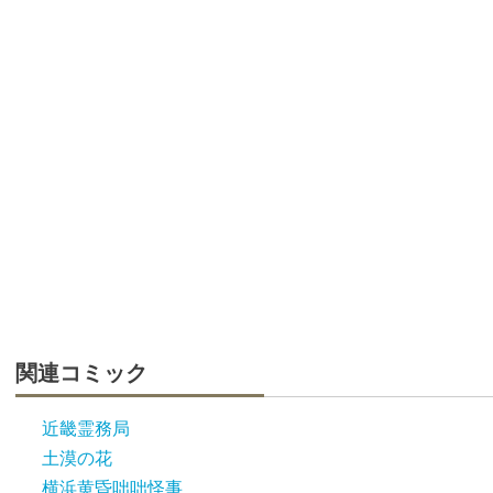
関連コミック
近畿霊務局
土漠の花
横浜黄昏咄咄怪事