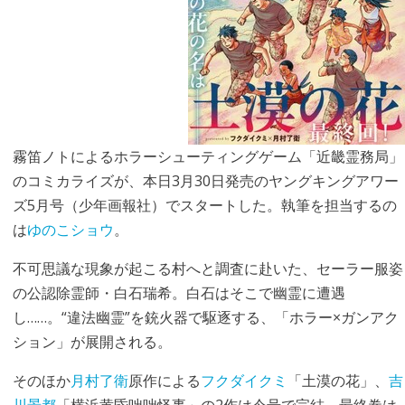
霧笛ノトによるホラーシューティングゲーム「近畿霊務局」
のコミカライズが、本日3月30日発売のヤングキングアワー
ズ5月号（少年画報社）でスタートした。執筆を担当するの
は
ゆのこショウ
。
不可思議な現象が起こる村へと調査に赴いた、セーラー服姿
の公認除霊師・白石瑞希。白石はそこで幽霊に遭遇
し……。“違法幽霊”を銃火器で駆逐する、「ホラー×ガンアク
ション」が展開される。
そのほか
月村了衛
原作による
フクダイクミ
「土漠の花」、
吉