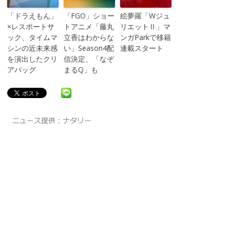
「ドラえもん」
「FGO」ショー
絵夢羅「Wジュ
×レスポートサ
トアニメ「藤丸
リエットⅡ」マ
ック、タイムマ
立香はわからな
ンガParkで移籍
シンの近未来感
い」Season4配
連載スタート
を演出したクリ
信決定、「なぞ
アバッグ
まるQ」も