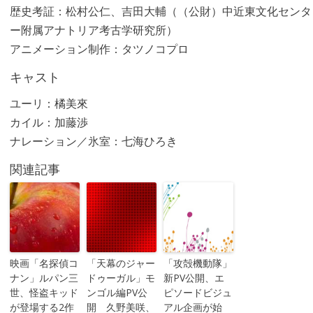
歴史考証：松村公仁、吉田大輔（（公財）中近東文化センタ
ー附属アナトリア考古学研究所）
アニメーション制作：タツノコプロ
キャスト
ユーリ：橘美來
カイル：加藤渉
ナレーション／氷室：七海ひろき
関連記事
映画「名探偵コ
「天幕のジャー
「攻殻機動隊」
ナン」ルパン三
ドゥーガル」モ
新PV公開、エ
世、怪盗キッド
ンゴル編PV公
ピソードビジュ
が登場する2作
開 久野美咲、
アル企画が始