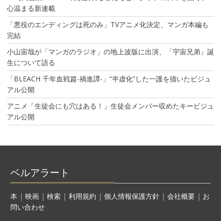
心温まる新連載
「悪役のエンディングは死のみ」TVアニメ化決定、マンガ本編も
完結
小山宙哉が「マンガのラジオ」の地上波版に出演、「宇宙兄弟」誕
生について語る
「BLEACH 千年血戦篇-禍進譚-」“半虚化”した一護を描いたビジュ
アル公開
アニメ「生徒会にも穴はある！」生徒会メンバー収めたキービジュ
アル公開
ベルアラート
本
|
映画
|
検索
|
利用規約
|
個人情報保護方針
|
会社概要
|
お
問い合わせ