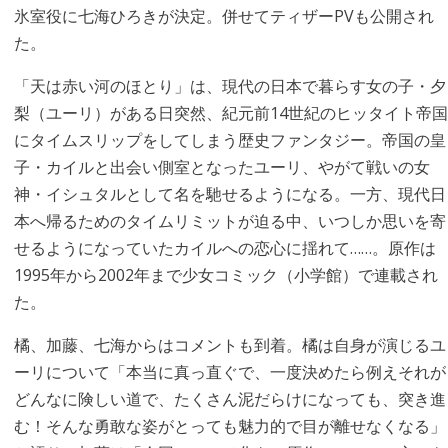
氷室役に七海ひろきが決定。併せてティザーPVも公開され
た。
「天は赤い河のほとり」は、現代の日本で暮らす女の子・夕
梨（ユーリ）がある日突然、紀元前14世紀のヒッタイト帝国
にタイムスリップをしてしまう歴史ファンタジー。帝国の皇
子・カイルと出会い側室となったユーリ、やがて戦いの女
神・イシュタルとして名を馳せるようになる。一方、現代日
本へ帰るためのタイムリミットが迫る中、いつしか思いを寄
せるようになっていたカイルへの恋心に揺れて……。原作は
1995年から2002年まで少女コミック（小学館）で連載され
た。
橘、加藤、七海からはコメントも到着。橘は自身が演じるユ
ーリについて「本当に真っ直ぐで、一度決めたら例えそれが
どんなに険しい道で、たくさん泥だらけになっても、突き進
む！そんな勇敢な姿がとっても魅力的で目が離せなくなる」