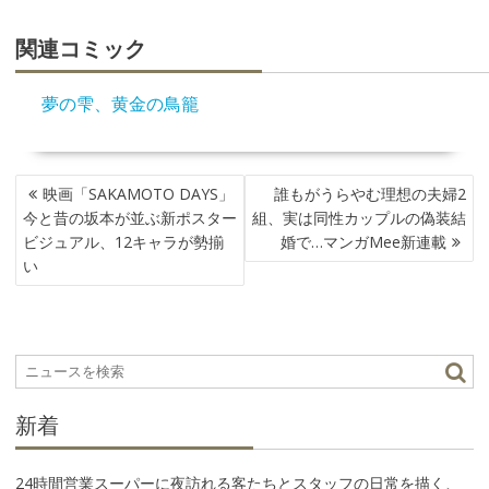
関連コミック
夢の雫、黄金の鳥籠
投
映画「SAKAMOTO DAYS」
誰もがうらやむ理想の夫婦2
稿
今と昔の坂本が並ぶ新ポスター
組、実は同性カップルの偽装結
ナ
ビジュアル、12キャラが勢揃
婚で…マンガMee新連載
ビ
い
ゲ
ー
シ
ョ
ン
新着
24時間営業スーパーに夜訪れる客たちとスタッフの日常を描く、