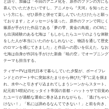
と語り、加藤は「今回のアニメ化を、原作のファンの方にも
喜んでいただきたいですし、アニメから『天河』を知ったと
いう方にも、ぜひ原作と併せて楽しんでいただけたらと願っ
ております」とメッセージを送った。原作のファンで同じく
篠原が手がけた作品である「夢の雫、黄金の鳥籠」のCMに
も出演経験のある七海は「もしかしたらユーリのような体験
をした人が本当にいたのかもしれないと、物語を通して歴史
のロマンを感じてきました」と作品への思いを伝えた。なお
七海は自身が作詞を手がけた新曲「暁の空」でオープニング
テーマも担当する。
ティザーPVは現代日本で暮らしていた夕梨が、ボーイフレ
ンドとのデート中に突如水たまりから伸びた“手”に足を掴ま
れ、水中へと引きずり込まれてしまうシーンからスタート。
紀元前14世紀のヒッタイト帝国の首都・ハットゥサで目覚め
たユーリが過酷な運命に巻き込まれながらも、「逃げちゃい
けない！」「私には諦めるなんてできない！」と前を向き、