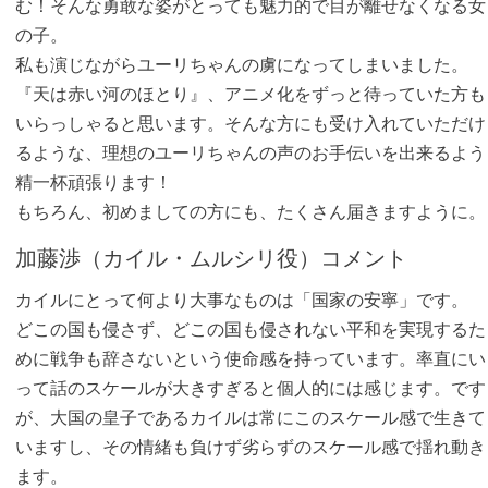
む！そんな勇敢な姿がとっても魅力的で目が離せなくなる女
の子。
私も演じながらユーリちゃんの虜になってしまいました。
『天は赤い河のほとり』、アニメ化をずっと待っていた方も
いらっしゃると思います。そんな方にも受け入れていただけ
るような、理想のユーリちゃんの声のお手伝いを出来るよう
精一杯頑張ります！
もちろん、初めましての方にも、たくさん届きますように。
加藤渉（カイル・ムルシリ役）コメント
カイルにとって何より大事なものは「国家の安寧」です。
どこの国も侵さず、どこの国も侵されない平和を実現するた
めに戦争も辞さないという使命感を持っています。率直にい
って話のスケールが大きすぎると個人的には感じます。です
が、大国の皇子であるカイルは常にこのスケール感で生きて
いますし、その情緒も負けず劣らずのスケール感で揺れ動き
ます。