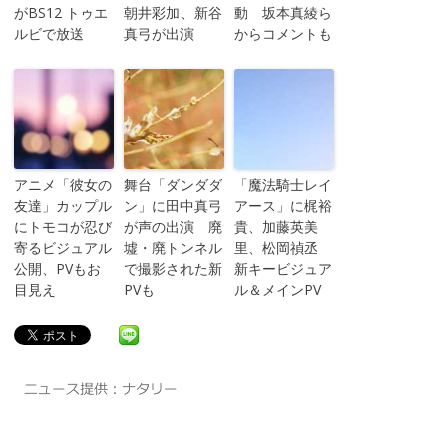
がBS12 トゥエ
朝井彩加、新谷
動 坂本真綾ら
ルビで放送
真弓が出演
からコメントも
アニメ「彼女の
舞台「ダンダダ
「魔法騎士レイ
友達」カップル
ン」に田中真弓
アース」に梶裕
にトモコが忍び
が声の出演 廃
貴、加藤英美
寄るビジュアル
墟・廃トンネル
里、松岡禎丞
公開、PVもお
で撮影された新
新キービジュア
目見え
PVも
ル＆メインPV