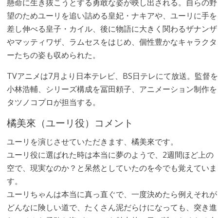
懸命に生き抜こうとする勇敢な姿が映し出される。自らの野
望のためユーリを追い詰める皇妃・ナキアや、ユーリに手を
差し伸べる皇子・カイル、後に物語に大きく関わるザナンザ
やマッティワザ、ラムセスをはじめ、個性豊かなキャラクタ
ーたちの姿も収められた。
TVアニメは7月より日本テレビ、BS日テレにて放送。監督を
小林浩輔、シリーズ構成を冨田頼子、アニメーション制作を
タツノコプロが担当する。
橘美來（ユーリ役）コメント
ユーリを演じさせていただきます、橘美來です。
ユーリ役に選ばれた時は本当に夢のようで、2週間ほど上の
空で、現実なのか？と呆然としていたのを今でも覚えていま
す。
ユーリちゃんは本当に真っ直ぐで、一度決めたら例えそれが
どんなに険しい道で、たくさん泥だらけになっても、突き進