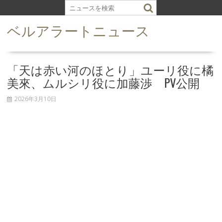
S
k
ベルアラートニュース
i
p
t
o
「天は赤い河のほとり」ユーリ役に橘
c
美來、ムルシリ役に加藤渉 PV公開
o
n
2026年3月10日
t
e
n
t