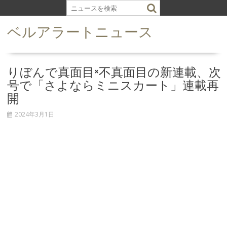
S
k
ベルアラートニュース
i
p
t
o
りぼんで真面目×不真面目の新連載、次
c
号で「さよならミニスカート」連載再
o
開
n
t
2024年3月1日
e
n
t