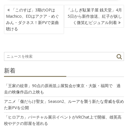
投
「このすば」3期のOPは
「ふしぎ駄菓子屋 銭天堂」4月
稿
Machico、EDはアクア・めぐ
5日から新作放送、紅子が妖し
ナ
みん・ダクネス！新PVで楽曲
く微笑むビジュアル到着
ビ
聴ける
ゲ
ー
シ
ョ
ン
新着
「王家の紋章」90点の原画並ぶ展覧会が東京・大阪・福岡で 過
去の映像作品の上映も
アニメ「傷だらけ聖女」Season2、ルーアを襲う新たな脅威を収め
た新PVを公開
「ヒロアカ」バーチャル展示イベントがVRChat上で開催、雄英高
校やデクの部屋を巡れる