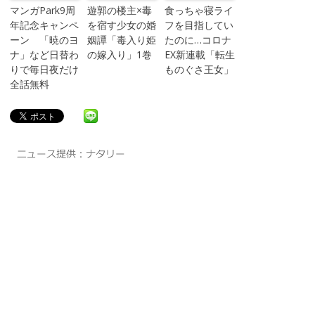
マンガPark9周
遊郭の楼主×毒
食っちゃ寝ライ
年記念キャンペ
を宿す少女の婚
フを目指してい
ーン 「暁のヨ
姻譚「毒入り姫
たのに…コロナ
ナ」など日替わ
の嫁入り」1巻
EX新連載「転生
りで毎日夜だけ
ものぐさ王女」
全話無料