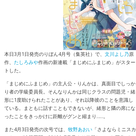
本日3月1日発売のりぼん4月号（集英社）で、
文川よし乃
原
作、
たしろみや
作画の新連載「まじめにふまじめ」がスター
トした。
「まじめにふまじめ」の主人公・りんかは、真面目でしっか
り者の学級委員長。そんなりんかは同じクラスの問題児・緒
形に1度助けられたことがあり、それ以降彼のことを意識し
ている。まともに話すこともできないが、緒形と隣の席にな
ったことをきっかけに距離がグンと縮まり……。
また4月3日発売の次号では、
牧野あおい
「さよならミニスカ