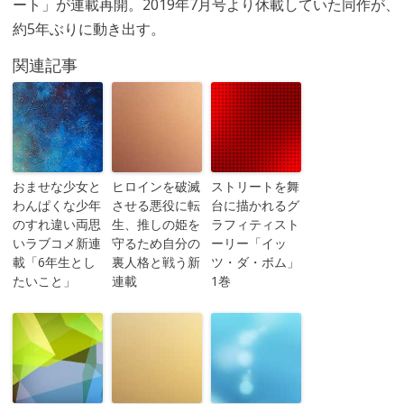
ート」が連載再開。2019年7月号より休載していた同作が、
約5年ぶりに動き出す。
関連記事
おませな少女と
ヒロインを破滅
ストリートを舞
わんぱくな少年
させる悪役に転
台に描かれるグ
のすれ違い両思
生、推しの姫を
ラフィティスト
いラブコメ新連
守るため自分の
ーリー「イッ
載「6年生とし
裏人格と戦う新
ツ・ダ・ボム」
たいこと」
連載
1巻