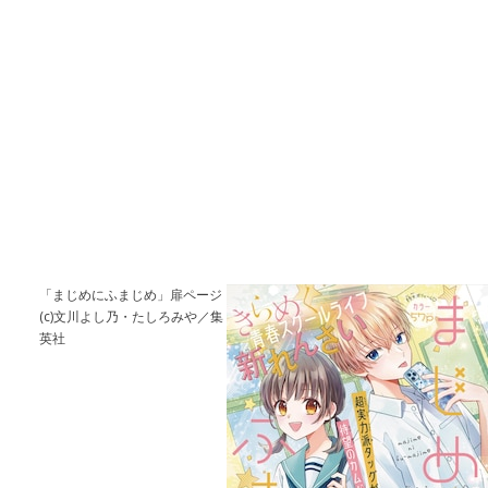
「まじめにふまじめ」扉ページ
(c)文川よし乃・たしろみや／集
英社