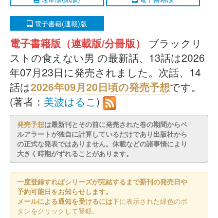
電子書籍(連載)版
電子書籍版（連載版/分冊版）
ブラックリ
ストの食えない男 の最新話、13話は2026
年07月23日に発売されました。次話、14
話は
2026年09月20日頃の発売予想
です。
(著者：
美波はるこ
)
発売予想
は最新刊とその前に発売された巻の期間からベ
ルアラートが独自に計算しているだけであり出版社から
の正式な発表ではありません。休載などの諸事情により
大きく時期がずれることがあります。
一度登録すればシリーズが完結するまで新刊の発売日や
予約可能日をお知らせします。
メールによる通知を受けるには
下に表示された緑色のボ
タンをクリックして登録。