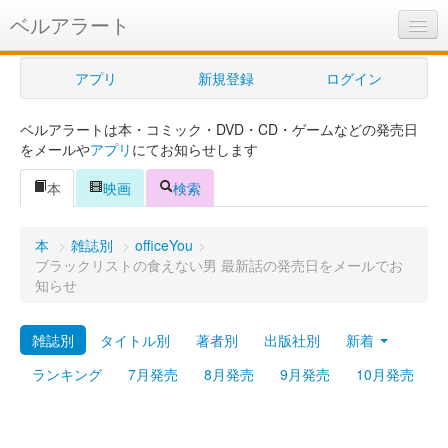
ベルアラート
ベルアラートとは
アプリ
新規登録
ログイン
ヘルプ
ベルアラートは本・コミック・DVD・CD・ゲームなどの発売日
新規登録
をメールや
アプリ
にてお知らせします
ログイン
本
映画
検索
Myカレンダー
本
>
雑誌別
>
officeYou
>
購入管理
ブラックリストの食えない男 最新話の発売日をメールでお
知らせ
Myシェルフ
雑誌別
タイトル別
著者別
出版社別
新着
プレミアム
ランキング
7月発売
8月発売
9月発売
10月発売