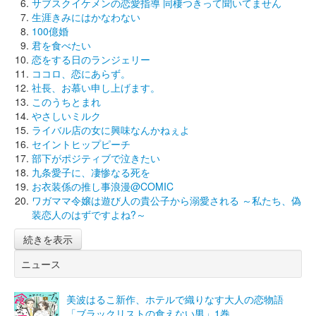
サブスクイケメンの恋愛指導 同棲つきって聞いてません
生涯きみにはかなわない
100億婚
君を食べたい
恋をする日のランジェリー
ココロ、恋にあらず。
社長、お慕い申し上げます。
このうちとまれ
やさしいミルク
ライバル店の女に興味なんかねぇよ
セイントヒップピーチ
部下がポジティブで泣きたい
九条愛子に、凄惨なる死を
お衣装係の推し事浪漫@COMIC
ワガママ令嬢は遊び人の貴公子から溺愛される ～私たち、偽
装恋人のはずですよね?～
続きを表示
ニュース
美波はるこ新作、ホテルで織りなす大人の恋物語
「ブラックリストの食えない男」1巻