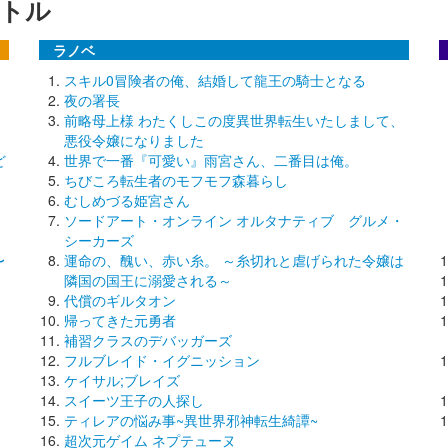
トル
ラノベ
スキル0冒険者の俺、結婚して龍王の騎士となる
夜の署長
前略母上様 わたくしこの度異世界転生いたしまして、
悪役令嬢になりました
ど
世界で一番『可愛い』雨宮さん、二番目は俺。
ちびころ転生者のモフモフ森暮らし
むしめづる姫宮さん
ソードアート・オンライン オルタナティブ グルメ・
シーカーズ
〜
運命の、醜い、赤い糸。 ～糸切れと虐げられた令嬢は
隣国の国王に溺愛される～
代償のギルタオン
帰ってきた元勇者
補習クラスのデバッガーズ
フルブレイド・イグニッション
ケイサル;ブレイズ
スイーツ王子の人探し
ティレアの悩み事~異世界邪神転生綺譚~
超次元ゲイム ネプテューヌ