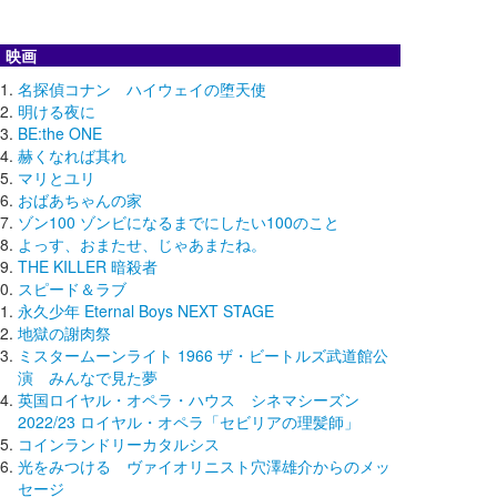
映画
名探偵コナン ハイウェイの堕天使
明ける夜に
BE:the ONE
赫くなれば其れ
マリとユリ
おばあちゃんの家
ゾン100 ゾンビになるまでにしたい100のこと
よっす、おまたせ、じゃあまたね。
THE KILLER 暗殺者
スピード＆ラブ
永久少年 Eternal Boys NEXT STAGE
地獄の謝肉祭
ミスタームーンライト 1966 ザ・ビートルズ武道館公
演 みんなで見た夢
英国ロイヤル・オペラ・ハウス シネマシーズン
2022/23 ロイヤル・オペラ「セビリアの理髪師」
コインランドリーカタルシス
光をみつける ヴァイオリニスト穴澤雄介からのメッ
セージ