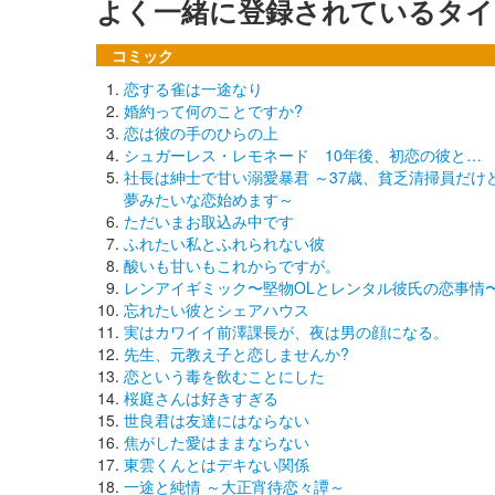
よく一緒に登録されているタイ
コミック
恋する雀は一途なり
婚約って何のことですか?
恋は彼の手のひらの上
シュガーレス・レモネード 10年後、初恋の彼と…
社長は紳士で甘い溺愛暴君 ～37歳、貧乏清掃員だけ
夢みたいな恋始めます～
ただいまお取込み中です
ふれたい私とふれられない彼
酸いも甘いもこれからですが。
レンアイギミック〜堅物OLとレンタル彼氏の恋事情
忘れたい彼とシェアハウス
実はカワイイ前澤課長が、夜は男の顔になる。
先生、元教え子と恋しませんか?
恋という毒を飲むことにした
桜庭さんは好きすぎる
世良君は友達にはならない
焦がした愛はままならない
東雲くんとはデキない関係
一途と純情 ～大正宵待恋々譚～