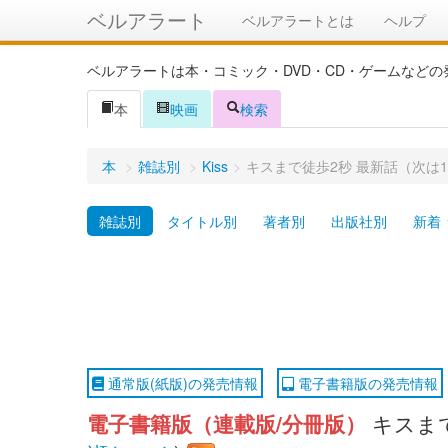
ベルアラート
ベルアラートとは
ヘルプ
ベルアラートは本・コミック・DVD・CD・ゲームなど
本
映画
検索
本
>
雑誌別
>
Kiss
>
キスまで徒歩2秒 最新話（次は
雑誌別
タイトル別
著者別
出版社別
新着
通常版(紙版)の発売情報
電子書籍版の発売情報
電子書籍版（連載版/分冊版）
キスまで