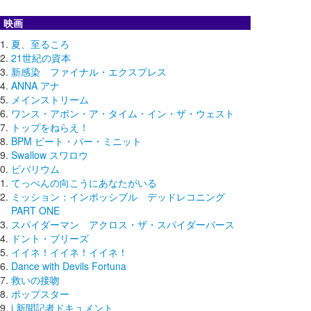
映画
夏、至るころ
21世紀の資本
新感染 ファイナル・エクスプレス
ANNA アナ
メインストリーム
ワンス・アポン・ア・タイム・イン・ザ・ウェスト
トップをねらえ！
BPM ビート・パー・ミニット
Swallow スワロウ
ビバリウム
てっぺんの向こうにあなたがいる
ミッション：インポッシブル デッドレコニング
PART ONE
スパイダーマン アクロス・ザ・スパイダーバース
ドント・ブリーズ
イイネ！イイネ！イイネ！
Dance with Devils Fortuna
救いの接吻
ポップスター
i 新聞記者ドキュメント