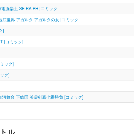
X 深海電脳楽土 SE.RA.PH [コミック]
異点II 伝承地底世界 アガルタ アガルタの女 [コミック]
ク]
HT [コミック]
コミック]
ミック]
]
点III 屍山血河舞台 下総国 英霊剣豪七番勝負 [コミック]
トル