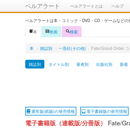
ベルアラート
ベルアラートとは
ヘルプ
ベルアラートは本・コミック・DVD・CD・ゲームなど
本
映画
検索
本
>
雑誌別
>
一迅社(その他)
>
Fate/Grand 
雑誌別
タイトル別
著者別
出版社別
新着
通常版(紙版)の発売情報
電子書籍版の発売情報
電子書籍版（連載版/分冊版）
Fate/