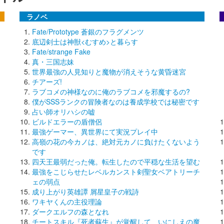
ラノベ
Fate/Prototype 蒼銀のフラグメンツ
底辺剣士は神獣<むすめ>と暮らす
Fate/strange Fake
真・三国志妹
世界最強の人見知りと魔物が消えそうな黄昏迷宮
チアーズ!
ラブコメの神様なのに俺のラブコメを邪魔するの?
僕がSSSランクの冒険者なのは養成学校では秘密です
占い師オリハシの嘘
ビルドエラーの盾僧侶
最強ゲーマー、異世界にて実況プレイ中
高嶺の花の今カノは、絶対元カノに負けたくないよう
です
四天王最弱だった俺。転生したので平穏な生活を望む
最強をこじらせたレベルカンスト剣聖女ベアトリーチ
ェの弱点
成り上がり英雄譚 屑星皇子の戦詩
ワキヤくんの主役理論
ダークエルフの森となれ
チートスキル『死者蘇生』が覚醒して、いにしえの魔