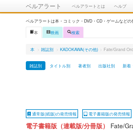
ベルアラート
ベルアラートとは
ヘルプ
ベルアラートは本・コミック・DVD・CD・ゲームなど
本
映画
検索
本
>
雑誌別
>
KADOKAWA(その他)
>
Fate/Gra
雑誌別
タイトル別
著者別
出版社別
新着
通常版(紙版)の発売情報
電子書籍版の発売情報
電子書籍版（連載版/分冊版）
Fate/