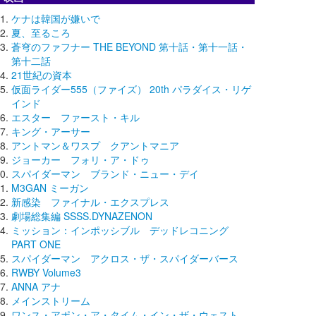
ケナは韓国が嫌いで
夏、至るころ
蒼穹のファフナー THE BEYOND 第十話・第十一話・
第十二話
21世紀の資本
仮面ライダー555（ファイズ） 20th パラダイス・リゲ
インド
エスター ファースト・キル
キング・アーサー
アントマン＆ワスプ クアントマニア
ジョーカー フォリ・ア・ドゥ
スパイダーマン ブランド・ニュー・デイ
M3GAN ミーガン
新感染 ファイナル・エクスプレス
劇場総集編 SSSS.DYNAZENON
ミッション：インポッシブル デッドレコニング
PART ONE
スパイダーマン アクロス・ザ・スパイダーバース
RWBY Volume3
ANNA アナ
メインストリーム
ワンス・アポン・ア・タイム・イン・ザ・ウェスト