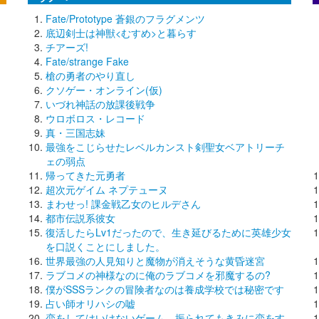
Fate/Prototype 蒼銀のフラグメンツ
底辺剣士は神獣<むすめ>と暮らす
チアーズ!
Fate/strange Fake
槍の勇者のやり直し
クソゲー・オンライン(仮)
いづれ神話の放課後戦争
ウロボロス・レコード
真・三国志妹
最強をこじらせたレベルカンスト剣聖女ベアトリーチ
ェの弱点
帰ってきた元勇者
超次元ゲイム ネプテューヌ
まわせっ! 課金戦乙女のヒルデさん
都市伝説系彼女
復活したらLv1だったので、生き延びるために英雄少女
を口説くことにしました。
世界最強の人見知りと魔物が消えそうな黄昏迷宮
ラブコメの神様なのに俺のラブコメを邪魔するの?
僕がSSSランクの冒険者なのは養成学校では秘密です
占い師オリハシの嘘
恋をしてはいけないゲーム、振られてもきみに恋をす