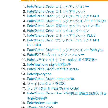
Fate/Grand Order コミックアンソロジー
Fate/Grand Order コミックアラカルト
Fate/Grand Order アンソロジーコミック STAR
Fate/Grand Order コミックアンソロジー THE NEXT
Fate/Grand Order 電撃コミックアンソロジーRe:
Fate/Grand Order コミックコレクション
Fate/Grand Order コミックアラカルト PLUS!
Fate/Grand Order アンソロジーコミック STAR
RELIGHT
Fate/Grand Order コミックアンソロジー With you
Fate/EXTELLA コミックアンソロジー
Fate/ステイナイトカフェ ~cafeに集う英霊達~
Fate/mahjong night 聖牌戦争
Fate/Grand Order -mortalis:stella-
Fate/Apocrypha
Fate/Grand Order -turas realta-
フェイト/エクストラCCC
マンガで分かる!Fate/Grand Order
Fate/Grand Order Duel YA特異点 密室遊戯魔境 渋谷
渋谷決闘事件
Fate/hollow ataraxia
7Fates:CHAKHO