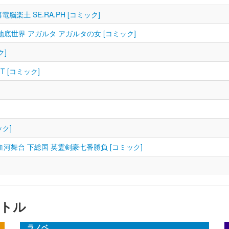
X 深海電脳楽土 SE.RA.PH [コミック]
異点II 伝承地底世界 アガルタ アガルタの女 [コミック]
ク]
HT [コミック]
ック]
点III 屍山血河舞台 下総国 英霊剣豪七番勝負 [コミック]
トル
ラノベ