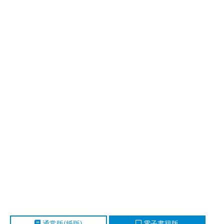
通常版(紙版)
電子書籍版