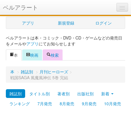
ベルアラート
ベルアラートとは
アプリ
新規登録
ログイン
ヘルプ
ベルアラートは本・コミック・DVD・CD・ゲームなどの発売日
新規登録
をメールや
アプリ
にてお知らせします
ログイン
本
映画
検索
Myカレンダー
本
>
雑誌別
>
月刊ヒーローズ
>
購入管理
戦国SAGA 風魔風神伝 5巻 完結
Myシェルフ
雑誌別
タイトル別
著者別
出版社別
新着
プレミアム
ランキング
7月発売
8月発売
9月発売
10月発売