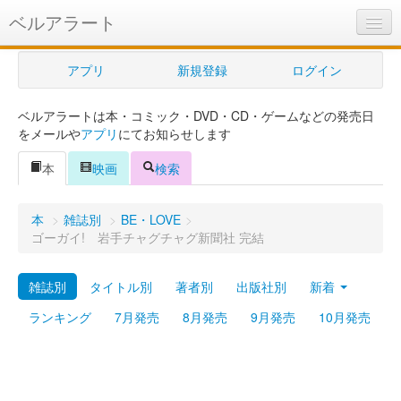
ベルアラート
ベルアラートとは
アプリ
新規登録
ログイン
ヘルプ
ベルアラートは本・コミック・DVD・CD・ゲームなどの発売日
新規登録
をメールや
アプリ
にてお知らせします
ログイン
本
映画
検索
Myカレンダー
本
>
雑誌別
>
BE・LOVE
>
購入管理
ゴーガイ! 岩手チャグチャグ新聞社 完結
Myシェルフ
雑誌別
タイトル別
著者別
出版社別
新着
プレミアム
ランキング
7月発売
8月発売
9月発売
10月発売