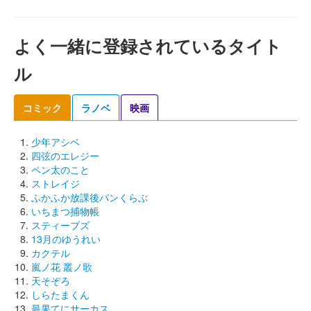
よく一緒に登録されているタイト
ル
コミック
ラノベ
映画
少年アシベ
四弦のエレジー
ペン太のこと
ストレイジ
ふかふか放課後パンくらぶ
いちまつ捕物帳
スティーブズ
13月のゆうれい
カクテル
嵐ノ花 叢ノ歌
天そぞろ
しらたまくん
最果てにサーカス