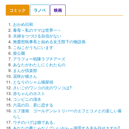
コミック
ラノベ
映画
おかめ日和
毒母～私のママは世界一～
夫婦をつづける自信がない
無愛想執事長と始める女王陛下の物語係
こねこがうちにいます
柴公園
アラフォー戦隊ラブチアーズ
あなたがわたしにくれたもの
まんが倶楽部
花咲か猫さん
となりのシャム猫探偵
さいごのワンコの次のワンコは?
赤ちゃんのホスト
コンビニの清水
六花の日、君に恋する
エフ漫画 ゴールデンレトリバーのエフとコメとの楽しい暮
らし
ウチのパグは猫である。
あなたの妻じゃなくていいから～謝罪する夫を許せますか?