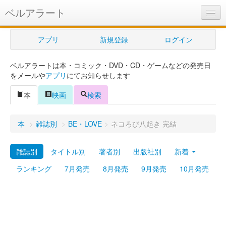
ベルアラート
ベルアラートとは
アプリ
新規登録
ログイン
ヘルプ
ベルアラートは本・コミック・DVD・CD・ゲームなどの発売日
新規登録
をメールや
アプリ
にてお知らせします
ログイン
本
映画
検索
Myカレンダー
本
>
雑誌別
>
BE・LOVE
>
ネコろび八起き 完結
購入管理
雑誌別
タイトル別
著者別
出版社別
新着
Myシェルフ
ランキング
7月発売
8月発売
9月発売
10月発売
プレミアム