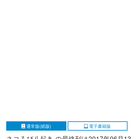
通常版(紙版)
電子書籍版
ネコろび八起き の最終刊は2017年06月13