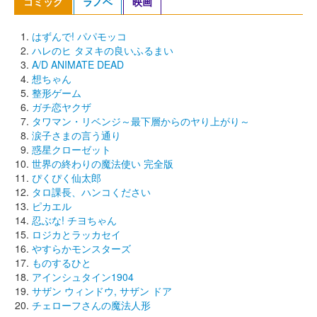
コミック
ラノベ
映画
はずんで! パパモッコ
ハレのヒ タヌキの良いふるまい
A/D ANIMATE DEAD
想ちゃん
整形ゲーム
ガチ恋ヤクザ
タワマン・リベンジ～最下層からのヤり上がり～
涙子さまの言う通り
惑星クローゼット
世界の終わりの魔法使い 完全版
ぴくぴく仙太郎
タロ課長、ハンコください
ピカエル
忍ぶな! チヨちゃん
ロジカとラッカセイ
やすらかモンスターズ
ものするひと
アインシュタイン1904
サザン ウィンドウ, サザン ドア
チェローフさんの魔法人形