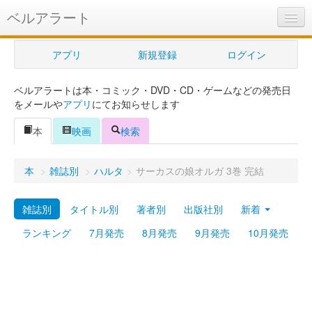
ベルアラート
ベルアラートとは
アプリ
新規登録
ログイン
ヘルプ
ベルアラートは本・コミック・DVD・CD・ゲームなどの発売日
新規登録
をメールや
アプリ
にてお知らせします
ログイン
本
映画
検索
Myカレンダー
本
>
雑誌別
>
ハルタ
>
サーカスの娘オルガ 3巻 完結
購入管理
雑誌別
タイトル別
著者別
出版社別
新着
Myシェルフ
ランキング
7月発売
8月発売
9月発売
10月発売
プレミアム