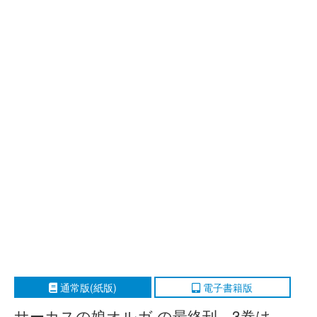
通常版(紙版)
電子書籍版
サーカスの娘オルガ の最終刊、3巻は