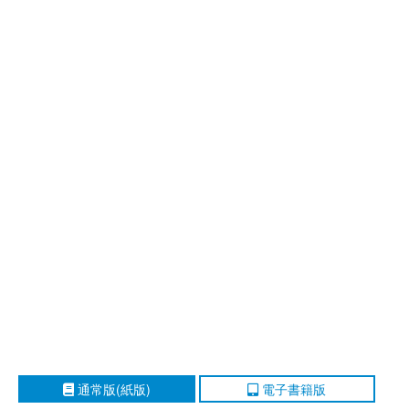
通常版(紙版)
電子書籍版