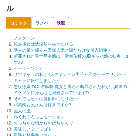
ル
コミック
ラノベ
映画
ノクターン
転生少女は沈没船を生きのびる
隣人の筆で掻く～天然人妻と隙だらけな個人指導～
断罪された異世界令嬢は、歌舞伎町のJDキャバ嬢に転身しま
すわ!
セーラーゾンビ
サブキャラの私と4人のヤンデレ男子～乙女ゲーのサポート
キャラに転生しました～
悪役令嬢のOL逆転劇 魔女と罵られ断罪された私が、異国の
イケメンに身も心も溺愛されています!?
それでもヒナは魔術師になりたい!
バ美肉お兄さんは好きですか?
亜人の王
わくわくろっこモーション
ちっちゃな頃からおばちゃんで
美味しいタノミゴト
星降り村事件ファイル