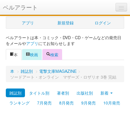
ベルアラート
ベルアラートとは
アプリ
新規登録
ログイン
ヘルプ
ベルアラートは本・コミック・DVD・CD・ゲームなどの発売日
新規登録
をメールや
アプリ
にてお知らせします
ログイン
本
映画
検索
Myカレンダー
本
>
雑誌別
>
電撃文庫MAGAZINE
>
購入管理
ソードアート・オンライン マザーズ・ロザリオ 3巻 完結
Myシェルフ
雑誌別
タイトル別
著者別
出版社別
新着
プレミアム
ランキング
7月発売
8月発売
9月発売
10月発売