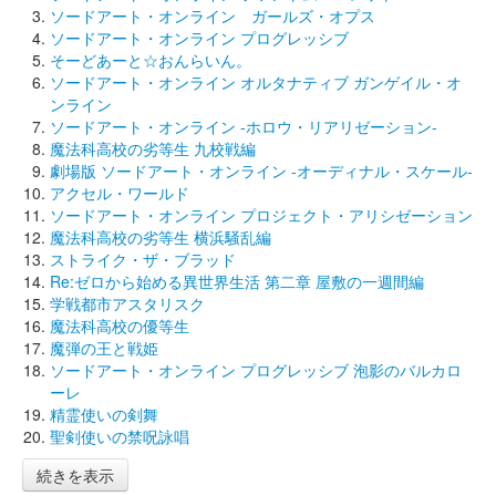
ソードアート・オンライン ガールズ・オプス
ソードアート・オンライン プログレッシブ
そーどあーと☆おんらいん。
ソードアート・オンライン オルタナティブ ガンゲイル・オ
ンライン
ソードアート・オンライン -ホロウ・リアリゼーション-
魔法科高校の劣等生 九校戦編
劇場版 ソードアート・オンライン -オーディナル・スケール-
アクセル・ワールド
ソードアート・オンライン プロジェクト・アリシゼーション
魔法科高校の劣等生 横浜騒乱編
ストライク・ザ・ブラッド
Re:ゼロから始める異世界生活 第二章 屋敷の一週間編
学戦都市アスタリスク
魔法科高校の優等生
魔弾の王と戦姫
ソードアート・オンライン プログレッシブ 泡影のバルカロ
ーレ
精霊使いの剣舞
聖剣使いの禁呪詠唱
続きを表示