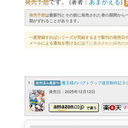
発売予想
です。 (著者：
あまがえる
)
発売予想
は最新刊とその前に発売された巻の期間から
期がずれることがあります。
一度登録すればシリーズが完結するまで新刊の発売日
メールによる通知を受けるには
下に表示された緑色の
1：
魔王様のバグトラップ迷宮制作記 2 (
発売済み最新刊
発売日：2025年12月12日