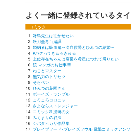
よく一緒に登録されているタイ
コミック
冴島先生は往かせたい
妖刀蠱毒百鬼譚
婚約者は吸血鬼～冷血侯爵とひみつの結婚～
#バグってきゅるきゅる
上位存在ちゃんは店長を母星につれて帰りたい
続 マンガのお仕事!!!!
ねことマスター
無気力のトリセツ
そらペン
ひみつの花園さん
ボーイズ・ランブル
ころころコロニャ
さよならストレンジャー
コミック科捜研の女
みくまりの谷深
シバタヒカリ作品集
ブレイブソード×ブレイズソウル 電撃コミックアンソ