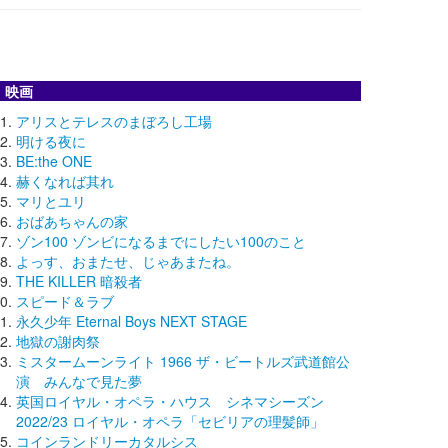
映画
アリスとテレスのまぼろし工場
明ける夜に
BE:the ONE
赫くなれば其れ
マリとユリ
おばあちゃんの家
ゾン100 ゾンビになるまでにしたい100のこと
よっす、おまたせ、じゃあまたね。
THE KILLER 暗殺者
スピード＆ラブ
永久少年 Eternal Boys NEXT STAGE
地獄の謝肉祭
ミスタームーンライト 1966 ザ・ビートルズ武道館公
演 みんなで見た夢
英国ロイヤル・オペラ・ハウス シネマシーズン
2022/23 ロイヤル・オペラ「セビリアの理髪師」
コインランドリーカタルシス