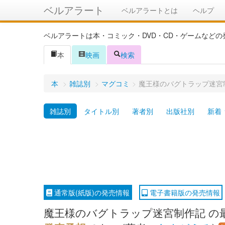
ベルアラート
ベルアラートとは
ヘルプ
ベルアラートは本・コミック・DVD・CD・ゲームなど
本
映画
検索
本
>
雑誌別
>
マグコミ
>
魔王様のバグトラップ迷宮
雑誌別
タイトル別
著者別
出版社別
新着
通常版(紙版)の発売情報
電子書籍版の発売情報
魔王様のバグトラップ迷宮制作記 の最