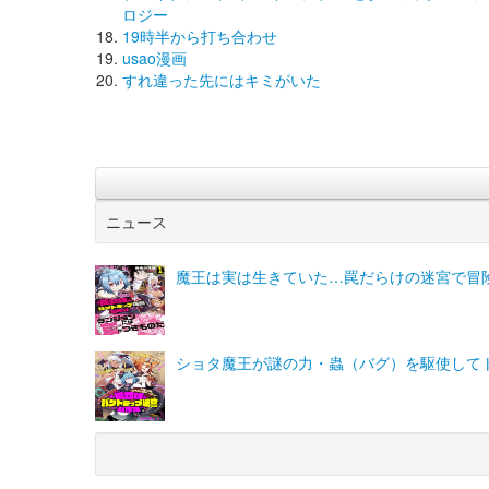
ロジー
19時半から打ち合わせ
usao漫画
すれ違った先にはキミがいた
ニュース
魔王は実は生きていた…罠だらけの迷宮で冒
ショタ魔王が謎の力・蟲（バグ）を駆使して