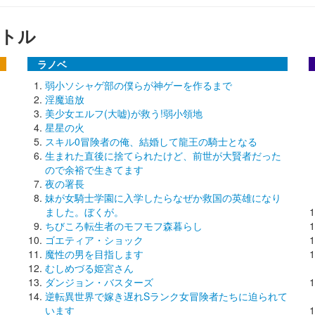
トル
ラノベ
弱小ソシャゲ部の僕らが神ゲーを作るまで
淫魔追放
美少女エルフ(大嘘)が救う!弱小領地
星星の火
スキル0冒険者の俺、結婚して龍王の騎士となる
生まれた直後に捨てられたけど、前世が大賢者だった
ので余裕で生きてます
夜の署長
妹が女騎士学園に入学したらなぜか救国の英雄になり
ました。ぼくが。
ちびころ転生者のモフモフ森暮らし
ゴエティア・ショック
魔性の男を目指します
むしめづる姫宮さん
ダンジョン・バスターズ
逆転異世界で嫁き遅れSランク女冒険者たちに迫られて
います