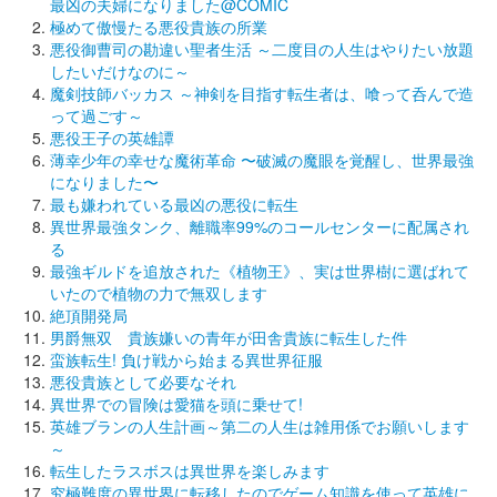
最凶の夫婦になりました@COMIC
極めて傲慢たる悪役貴族の所業
悪役御曹司の勘違い聖者生活 ～二度目の人生はやりたい放題
したいだけなのに～
魔剣技師バッカス ～神剣を目指す転生者は、喰って呑んで造
って過ごす～
悪役王子の英雄譚
薄幸少年の幸せな魔術革命 〜破滅の魔眼を覚醒し、世界最強
になりました〜
最も嫌われている最凶の悪役に転生
異世界最強タンク、離職率99%のコールセンターに配属され
る
最強ギルドを追放された《植物王》、実は世界樹に選ばれて
いたので植物の力で無双します
絶頂開発局
男爵無双 貴族嫌いの青年が田舎貴族に転生した件
蛮族転生! 負け戦から始まる異世界征服
悪役貴族として必要なそれ
異世界での冒険は愛猫を頭に乗せて!
英雄ブランの人生計画～第二の人生は雑用係でお願いします
～
転生したラスボスは異世界を楽しみます
究極難度の異世界に転移したのでゲーム知識を使って英雄に