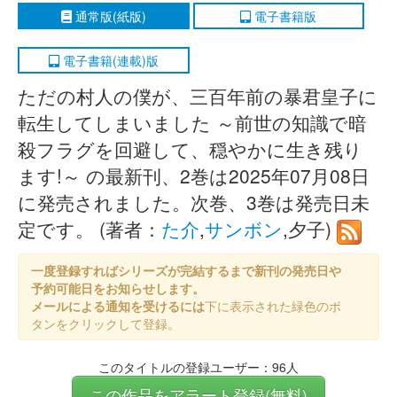
通常版(紙版)
電子書籍版
電子書籍(連載)版
ただの村人の僕が、三百年前の暴君皇子に
転生してしまいました ～前世の知識で暗
殺フラグを回避して、穏やかに生き残り
ます!～ の最新刊、2巻は2025年07月08日
に発売されました。次巻、3巻は発売日未
定です。 (著者：
た介
,
サンボン
,夕子)
一度登録すればシリーズが完結するまで新刊の発売日や
予約可能日をお知らせします。
メールによる通知を受けるには
下に表示された緑色のボ
タンをクリックして登録。
このタイトルの登録ユーザー：96人
この作品をアラート登録(無料)