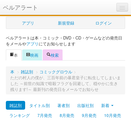
ベルアラート
ベルアラートとは
アプリ
新規登録
ログイン
ヘルプ
ベルアラートは本・コミック・DVD・CD・ゲームなどの発売日
新規登録
をメールや
アプリ
にてお知らせします
ログイン
本
映画
検索
Myカレンダー
本
>
雑誌別
>
コミックグロウル
>
購入管理
ただの村人の僕が、三百年前の暴君皇子に転生してしまいま
した ～前世の知識で暗殺フラグを回避して、穏やかに生き
Myシェルフ
残ります!～ 最新刊の発売日をメールでお知らせ
プレミアム
雑誌別
タイトル別
著者別
出版社別
新着
ランキング
7月発売
8月発売
9月発売
10月発売