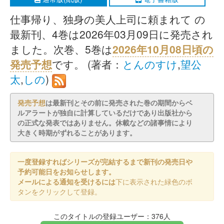
仕事帰り、独身の美人上司に頼まれて の
最新刊、4巻は2026年03月09日に発売され
ました。次巻、5巻は
2026年10月08日頃の
発売予想
です。 (著者：
とんのすけ
,
望公
太
,
しの
)
発売予想
は最新刊とその前に発売された巻の期間からベ
ルアラートが独自に計算しているだけであり出版社から
の正式な発表ではありません。休載などの諸事情により
大きく時期がずれることがあります。
一度登録すればシリーズが完結するまで新刊の発売日や
予約可能日をお知らせします。
メールによる通知を受けるには
下に表示された緑色のボ
タンをクリックして登録。
このタイトルの登録ユーザー：376人