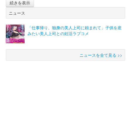
続きを表示
ニュース
「仕事帰り、独身の美人上司に頼まれて」子供を産
みたい美人上司との妊活ラブコメ
ニュースを全て見る >>