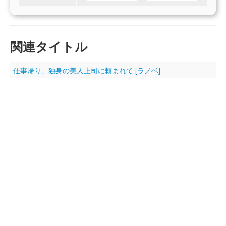
関連タイトル
仕事帰り、独身の美人上司に頼まれて [ラノベ]