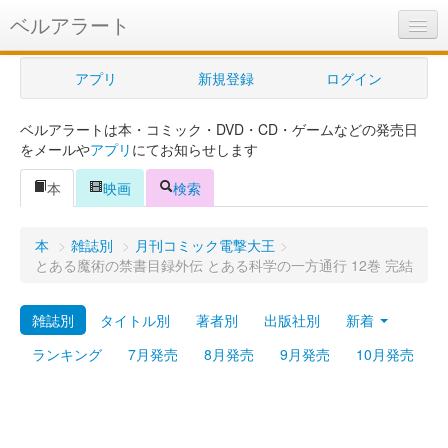
ベルアラート
ベルアラートとは
アプリ
新規登録
ログイン
ヘルプ
ベルアラートは本・コミック・DVD・CD・ゲームなどの発売日
新規登録
をメールや
アプリ
にてお知らせします
ログイン
本
映画
検索
Myカレンダー
本
>
雑誌別
>
月刊コミック電撃大王
>
購入管理
とある魔術の禁書目録外伝 とある科学の一方通行 12巻 完結
Myシェルフ
雑誌別
タイトル別
著者別
出版社別
新着
プレミアム
ランキング
7月発売
8月発売
9月発売
10月発売