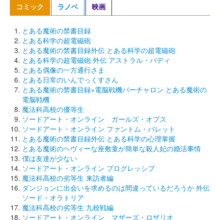
コミック
ラノベ
映画
とある魔術の禁書目録
とある科学の超電磁砲
とある魔術の禁書目録外伝 とある科学の超電磁砲
とある科学の超電磁砲 外伝 アストラル・バディ
とある偶像の一方通行さま
とある日常のいんでっくすさん
とある魔術の禁書目録×電脳戦機バーチャロン とある魔術の
電脳戦機
魔法科高校の優等生
ソードアート・オンライン ガールズ・オプス
ソードアート・オンライン ファントム・バレット
とある魔術の禁書目録外伝 とある科学の心理掌握
とある魔術のヘヴィーな座敷童が簡単な殺人妃の婚活事情
僕は友達が少ない
ソードアート・オンライン プログレッシブ
魔法科高校の劣等生 来訪者編
ダンジョンに出会いを求めるのは間違っているだろうか 外伝
ソード・オラトリア
魔法科高校の劣等生 九校戦編
ソードアート・オンライン マザーズ・ロザリオ