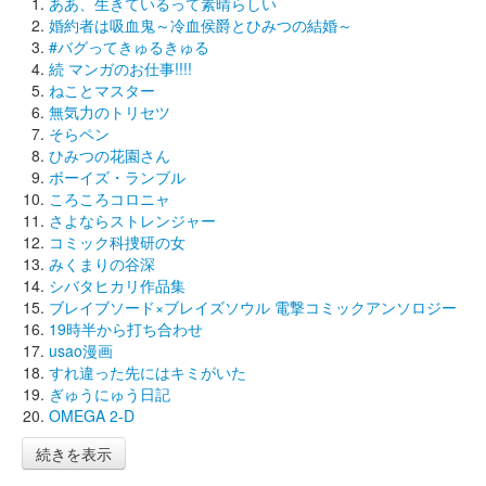
ああ、生きているって素晴らしい
婚約者は吸血鬼～冷血侯爵とひみつの結婚～
#バグってきゅるきゅる
続 マンガのお仕事!!!!
ねことマスター
無気力のトリセツ
そらペン
ひみつの花園さん
ボーイズ・ランブル
ころころコロニャ
さよならストレンジャー
コミック科捜研の女
みくまりの谷深
シバタヒカリ作品集
ブレイブソード×ブレイズソウル 電撃コミックアンソロジー
19時半から打ち合わせ
usao漫画
すれ違った先にはキミがいた
ぎゅうにゅう日記
OMEGA 2-D
続きを表示