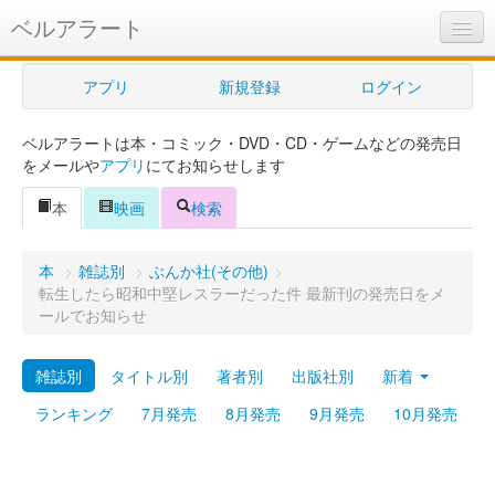
ベルアラート
ベルアラートとは
アプリ
新規登録
ログイン
ヘルプ
ベルアラートは本・コミック・DVD・CD・ゲームなどの発売日
新規登録
をメールや
アプリ
にてお知らせします
ログイン
本
映画
検索
Myカレンダー
本
>
雑誌別
>
ぶんか社(その他)
>
購入管理
転生したら昭和中堅レスラーだった件 最新刊の発売日をメ
ールでお知らせ
Myシェルフ
雑誌別
タイトル別
著者別
出版社別
新着
プレミアム
ランキング
7月発売
8月発売
9月発売
10月発売