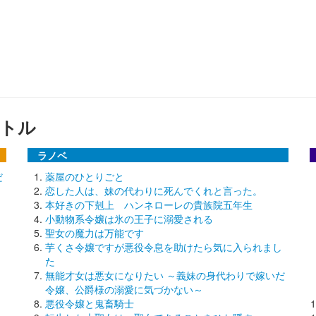
トル
ラノベ
だ
薬屋のひとりごと
恋した人は、妹の代わりに死んでくれと言った。
本好きの下剋上 ハンネローレの貴族院五年生
小動物系令嬢は氷の王子に溺愛される
聖女の魔力は万能です
芋くさ令嬢ですが悪役令息を助けたら気に入られまし
た
無能才女は悪女になりたい ～義妹の身代わりで嫁いだ
令嬢、公爵様の溺愛に気づかない～
悪役令嬢と鬼畜騎士