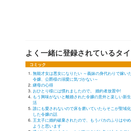
よく一緒に登録されているタイ
コミック
無能才女は悪女になりたい ～義妹の身代わりで嫁い
令嬢、公爵様の溺愛に気づかない～
継母の心得
おひとり様には慣れましたので。 婚約者放置中!
もう興味がないと離婚された令嬢の意外と楽しい新生
活
誰にも愛されないので床を磨いていたらそこが聖域化
した令嬢の話
王太子に婚約破棄されたので、もうバカのふりはやめ
ようと思います