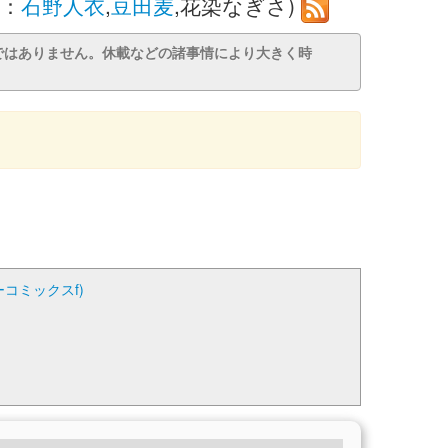
者：
石野人衣
,
豆田麦
,花染なぎさ)
ではありません。休載などの諸事情により大きく時
コミックスf)