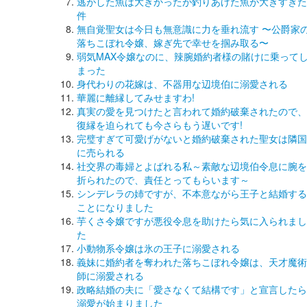
逃がした魚は大きかったが釣りあげた魚が大きすぎた
件
無自覚聖女は今日も無意識に力を垂れ流す 〜公爵家
落ちこぼれ令嬢、嫁ぎ先で幸せを掴み取る〜
弱気MAX令嬢なのに、辣腕婚約者様の賭けに乗って
まった
身代わりの花嫁は、不器用な辺境伯に溺愛される
華麗に離縁してみせますわ!
真実の愛を見つけたと言われて婚約破棄されたので、
復縁を迫られても今さらもう遅いです!
完璧すぎて可愛げがないと婚約破棄された聖女は隣国
に売られる
社交界の毒婦とよばれる私～素敵な辺境伯令息に腕を
折られたので、責任とってもらいます～
シンデレラの姉ですが、不本意ながら王子と結婚する
ことになりました
芋くさ令嬢ですが悪役令息を助けたら気に入られまし
た
小動物系令嬢は氷の王子に溺愛される
義妹に婚約者を奪われた落ちこぼれ令嬢は、天才魔術
師に溺愛される
政略結婚の夫に「愛さなくて結構です」と宣言したら
溺愛が始まりました