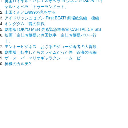
英国ロイヤル・バレエ＆オペラ in シネマ 2024/25 ロイ
ヤル・オペラ「トゥーランドット」
山田くんとLv999の恋をする
アイドリッシュセブン First BEAT! 劇場総集編 後編
キングダム 魂の決戦
劇場版TOKYO MER 走る緊急救命室 CAPITAL CRISIS
映画「京佳お嬢様と奥田執事 京佳お嬢様パリへ行
く」
モンキービジネス おさるのジョージ著者の大冒険
劇場版 転生したらスライムだった件 蒼海の涙編
ザ・スーパーマリオギャラクシー・ムービー
神様のカルテ2