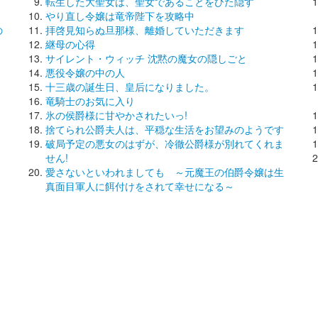
転生した大聖女は、聖女であることをひた隠す
やり直し令嬢は竜帝陛下を攻略中
の
拝啓見知らぬ旦那様、離婚していただきます
継母の心得
し
サイレント・ウィッチ 沈黙の魔女の隠しごと
悪役令嬢の中の人
十三歳の誕生日、皇后になりました。
竜騎士のお気に入り
氷の侯爵様に甘やかされたいっ!
捨てられ公爵夫人は、平穏な生活をお望みのようです
破局予定の悪女のはずが、冷徹公爵様が別れてくれま
せん!
愛さないといわれましても ～元魔王の伯爵令嬢は生
真面目軍人に餌付けをされて幸せになる～