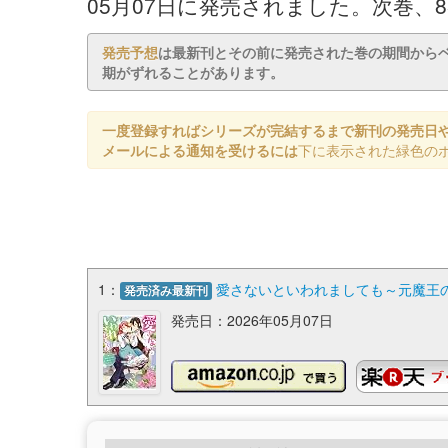
05月07日に発売されました。次巻、
発売予想
は最新刊とその前に発売された巻の期間から
期がずれることがあります。
一度登録すればシリーズが完結するまで新刊の発売日
メールによる通知を受けるには
下に表示された緑色の
1：
愛さないといわれましても～元魔王の
発売済み最新刊
発売日：2026年05月07日