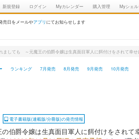
新規登録
ログイン
Myカレンダー
購入管理
Myシェル
の発売日をメールや
アプリ
にてお知らせします
れましても ～元魔王の伯爵令嬢は生真面目軍人に餌付けをされて幸せ
ランキング
7月発売
8月発売
9月発売
10月発売
電子書籍版(連載版/分冊版)の発売情報
の伯爵令嬢は生真面目軍人に餌付けをされて幸せ