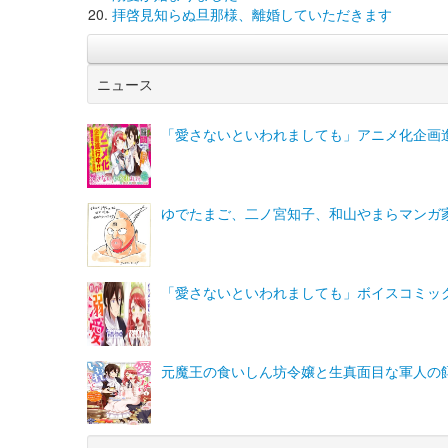
拝啓見知らぬ旦那様、離婚していただきます
ニュース
「愛さないといわれましても」アニメ化企画
ゆでたまご、二ノ宮知子、和山やまらマンガ家37人
「愛さないといわれましても」ボイスコミッ
元魔王の食いしん坊令嬢と生真面目な軍人の