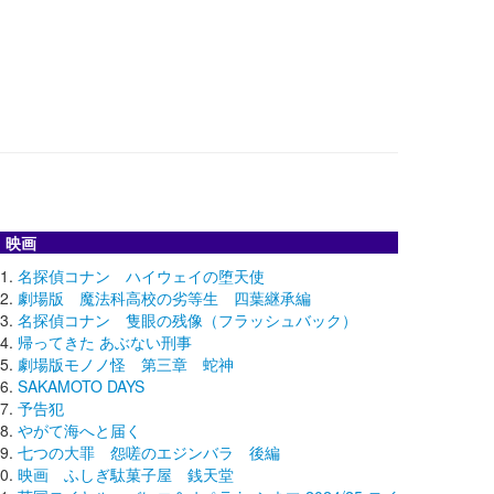
映画
名探偵コナン ハイウェイの堕天使
劇場版 魔法科高校の劣等生 四葉継承編
名探偵コナン 隻眼の残像（フラッシュバック）
帰ってきた あぶない刑事
劇場版モノノ怪 第三章 蛇神
SAKAMOTO DAYS
予告犯
やがて海へと届く
七つの大罪 怨嗟のエジンバラ 後編
映画 ふしぎ駄菓子屋 銭天堂