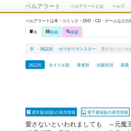
ベルアラート
ベルアラートとは
ヘルプ
ベルアラートは本・コミック・DVD・CD・ゲームなど
本
映画
検索
本
>
雑誌別
>
がうがうモンスター
>
愛さないといわ
雑誌別
タイトル別
著者別
出版社別
新着
通常版(紙版)の発売情報
電子書籍版の発売情報
愛さないといわれましても ～元魔王