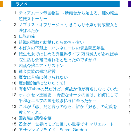
ラノベ
ティアムーン帝国物語 ～断頭台から始まる、姫の転生
生
逆転ストーリー～
ノブリス・オブリージュ 引きこもり令嬢が何故聖女と
呼ばれたか
伝説の俺
組織の宿敵と結婚したらめちゃ甘い
本好きの下剋上 ハンネローレの貴族院五年生
転生七女ではじめる異世界ライフ 万能魔力があれば学
院生活も余裕で送れると思ったのですが?!
凶乱令嬢ニア・リストン
錬金貴族の領地経営
魔女に首輪は付けられない
魔剣鍛冶師になりたくて!
有名VTuberの兄だけど、何故か俺が有名になっていた
オルクセン王国史 ～野蛮なオークの国は、如何にして
平和なエルフの国を焼き払うに至ったか～
これが「恋」だと言うのなら、誰か「好き」の定義を
教えてくれ。
回復職の悪役令嬢
乙女ゲー世界はモブに厳しい世界です マリエルート
アサシンズプライド Secret Garden