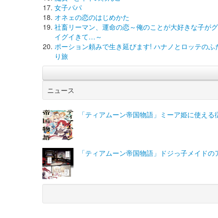
女子パパ
オネェの恋のはじめかた
社畜リーマン、運命の恋～俺のことが大好きな子がグ
イグイきて…～
ポーション頼みで生き延びます! ハナノとロッテのふ
り旅
ニュース
「ティアムーン帝国物語」ミーア姫に使える
「ティアムーン帝国物語」ドジっ子メイドの