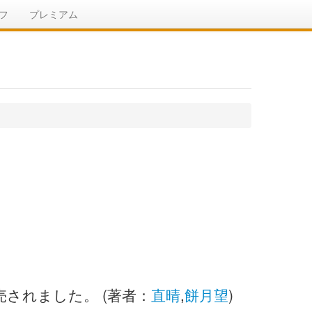
フ
プレミアム
売されました。 (著者：
直晴
,
餅月望
)