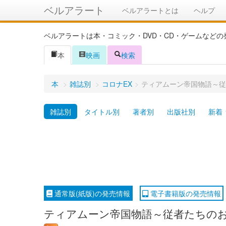
ベルアラート
ベルアラートとは
ヘルプ
ベルアラートは本・コミック・DVD・CD・ゲームなど
本
映画
検索
本
>
雑誌別
>
コロナEX
>
ティアムーン帝国物語～従
雑誌別
タイトル別
著者別
出版社別
新着
通常版(紙版)の発売情報
電子書籍版の発売情報
ティアムーン帝国物語～従者たちのお茶会