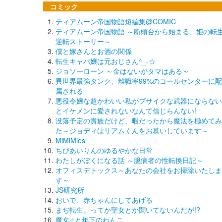
コミック
ティアムーン帝国物語短編集@COMIC
ティアムーン帝国物語 ～断頭台から始まる、姫の転
逆転ストーリー～
僕と嫁さんとお酒の関係
転生キャバ嬢は元おじさん^_-☆
ジョソーローン ～金はないがタマはある～
異世界最強タンク、離職率99%のコールセンターに配
属される
悪役令嬢な超かわいい私がブサイクな武器にならない
とイケメンに愛されないなんて信じらんない!
没落予定の貴族だけど、暇だったから魔法を極めてみ
た～ジョディはリアムくんをお慕いしています～
MiMiMies
ちびあいりんのゆるやかな日常
わたしがぼくになる話 ～臆病者の性転換日記～
オフィスデトックス～あなたの会社をお掃除いたしま
す～
JS研究所
おいで、赤ちゃんにしてあげる
まぢ転生。ってか聖女とか聞いてないんだが!?
魔女♂と年下のわんこ