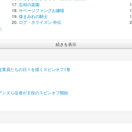
忘却の楽園
サベージファングお嬢様
煤まみれの騎士
ログ・ホライズン 外伝
た
続きを表示
従業員たちの日々を描くスピンオフ1巻
アンヌら従者が主役のスピンオフ開始