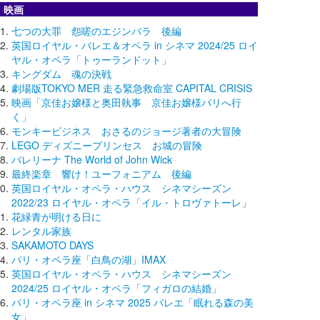
映画
七つの大罪 怨嗟のエジンバラ 後編
英国ロイヤル・バレエ＆オペラ in シネマ 2024/25 ロイ
ヤル・オペラ「トゥーランドット」
キングダム 魂の決戦
劇場版TOKYO MER 走る緊急救命室 CAPITAL CRISIS
映画「京佳お嬢様と奥田執事 京佳お嬢様パリへ行
く」
モンキービジネス おさるのジョージ著者の大冒険
LEGO ディズニープリンセス お城の冒険
バレリーナ The World of John Wick
最終楽章 響け！ユーフォニアム 後編
英国ロイヤル・オペラ・ハウス シネマシーズン
2022/23 ロイヤル・オペラ「イル・トロヴァトーレ」
花緑青が明ける日に
レンタル家族
SAKAMOTO DAYS
パリ・オペラ座「白鳥の湖」IMAX
英国ロイヤル・オペラ・ハウス シネマシーズン
2024/25 ロイヤル・オペラ「フィガロの結婚」
パリ・オペラ座 in シネマ 2025 バレエ「眠れる森の美
女」