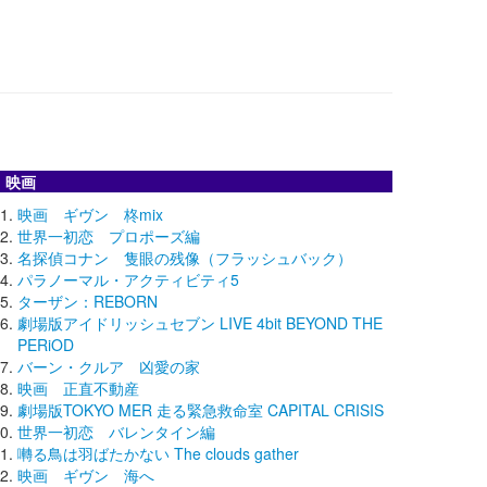
映画
映画 ギヴン 柊mix
世界一初恋 プロポーズ編
名探偵コナン 隻眼の残像（フラッシュバック）
パラノーマル・アクティビティ5
ターザン：REBORN
劇場版アイドリッシュセブン LIVE 4bit BEYOND THE
PERiOD
バーン・クルア 凶愛の家
映画 正直不動産
劇場版TOKYO MER 走る緊急救命室 CAPITAL CRISIS
世界一初恋 バレンタイン編
囀る鳥は羽ばたかない The clouds gather
映画 ギヴン 海へ