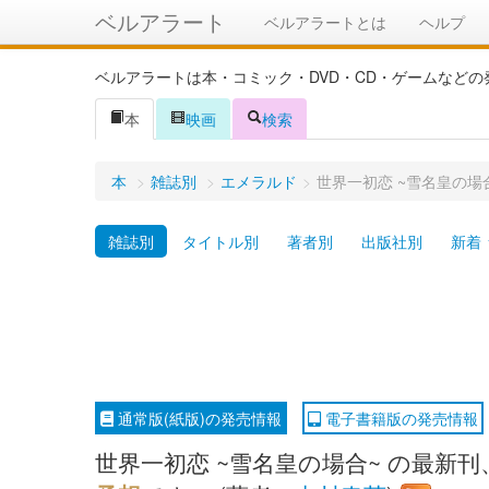
ベルアラート
ベルアラートとは
ヘルプ
ベルアラートは本・コミック・DVD・CD・ゲームなど
本
映画
検索
本
>
雑誌別
>
エメラルド
>
世界一初恋 ~雪名皇の場
雑誌別
タイトル別
著者別
出版社別
新着
通常版(紙版)の発売情報
電子書籍版の発売情報
世界一初恋 ~雪名皇の場合~ の最新刊