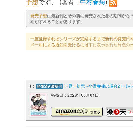
予想
です。 (著者：
中村春菊
)
発売予想
は最新刊とその前に発売された巻の期間から
期がずれることがあります。
一度登録すればシリーズが完結するまで新刊の発売日
メールによる通知を受けるには
下に表示された緑色の
1：
世界一初恋 ~小野寺律の場合21~ (あ
発売済み最新刊
発売日：2026年05月01日