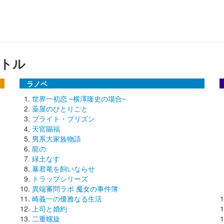
トル
ラノベ
世界一初恋 ~横澤隆史の場合~
薬屋のひとりごと
ブライト・プリズン
天官賜福
男系大家族物語
龍の
緑土なす
暴君竜を飼いならせ
トラップシリーズ
異端審問ラボ 魔女の事件簿
崎義一の優雅なる生活
上司と婚約
二重螺旋