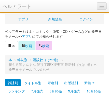
ベルアラート
ベルアラートとは
アプリ
新規登録
ログイン
ヘルプ
ベルアラートは本・コミック・DVD・CD・ゲームなどの発売日
新規登録
をメールや
アプリ
にてお知らせします
ログイン
本
映画
検索
Myカレンダー
本
>
雑誌別
>
講談社（その他）
>
購入管理
新やる気まんまん 警視庁SEX捜査官 最新刊（次は1巻）の
発売日をメールでお知らせ
Myシェルフ
雑誌別
タイトル別
著者別
出版社別
新着
プレミアム
ランキング
7月発売
8月発売
9月発売
10月発売