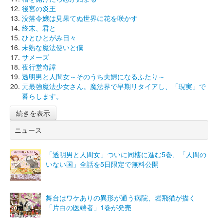
後宮の炎王
没落令嬢は見果てぬ世界に花を咲かす
終末、君と
ひとひとがみ日々
未熟な魔法使いと僕
サメーズ
夜行堂奇譚
透明男と人間女～そのうち夫婦になるふたり～
元最強魔法少女さん。魔法界で早期リタイアし、「現実」で
暮らします。
続きを表示
ニュース
「透明男と人間女」ついに同棲に進む5巻、「人間の
いない国」全話を5日限定で無料公開
舞台はワケありの異形が通う病院、岩飛猫が描く
「片白の医端者」1巻が発売