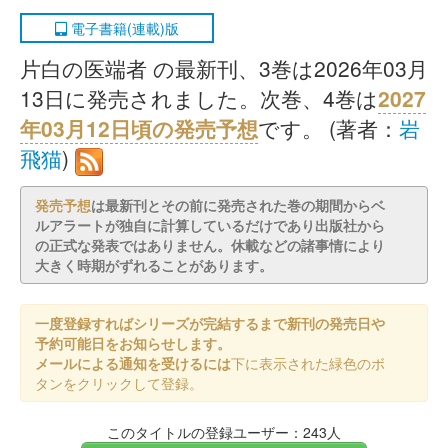
電子書籍(連載)版
片白の医端者 の最新刊、3巻は2026年03月
13日に発売されました。次巻、4巻は
2027
年03月12日頃の発売予想
です。 (著者：
岩
飛猫
)
発売予想
は最新刊とその前に発売された巻の期間からベ
ルアラートが独自に計算しているだけであり出版社から
の正式な発表ではありません。休載などの諸事情により
大きく時期がずれることがあります。
一度登録すればシリーズが完結するまで新刊の発売日や
予約可能日をお知らせします。
メールによる通知を受けるには
下に表示された緑色のボ
タンをクリックして登録。
このタイトルの登録ユーザー：243人