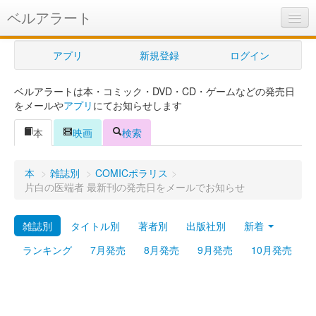
ベルアラート
ベルアラートとは
アプリ
新規登録
ログイン
ヘルプ
ベルアラートは本・コミック・DVD・CD・ゲームなどの発売日
新規登録
をメールや
アプリ
にてお知らせします
ログイン
本
映画
検索
Myカレンダー
本
>
雑誌別
>
COMICポラリス
>
購入管理
片白の医端者 最新刊の発売日をメールでお知らせ
Myシェルフ
雑誌別
タイトル別
著者別
出版社別
新着
プレミアム
ランキング
7月発売
8月発売
9月発売
10月発売