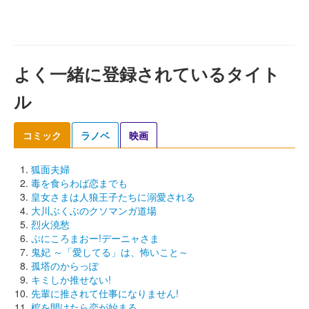
よく一緒に登録されているタイト
ル
コミック
ラノベ
映画
狐面夫婦
毒を食らわば恋までも
皇女さまは人狼王子たちに溺愛される
大川ぶくぶのクソマンガ道場
烈火澆愁
ぷにころまおー!デーニャさま
鬼妃 ～「愛してる」は、怖いこと～
孤塔のからっぽ
キミしか推せない!
先輩に推されて仕事になりません!
棺を開けたら恋が始まる