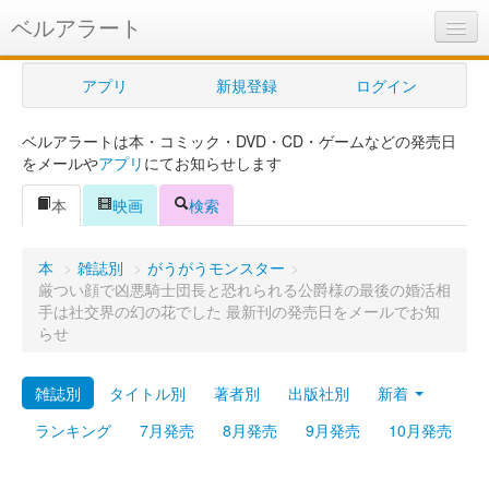
ベルアラート
ベルアラートとは
アプリ
新規登録
ログイン
ヘルプ
ベルアラートは本・コミック・DVD・CD・ゲームなどの発売日
新規登録
をメールや
アプリ
にてお知らせします
ログイン
本
映画
検索
Myカレンダー
本
>
雑誌別
>
がうがうモンスター
>
購入管理
厳つい顔で凶悪騎士団長と恐れられる公爵様の最後の婚活相
手は社交界の幻の花でした 最新刊の発売日をメールでお知
Myシェルフ
らせ
プレミアム
雑誌別
タイトル別
著者別
出版社別
新着
ランキング
7月発売
8月発売
9月発売
10月発売