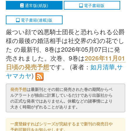
通常版(紙版)
電子書籍版
電子書籍(連載)版
厳つい顔で凶悪騎士団長と恐れられる公爵
様の最後の婚活相手は社交界の幻の花でし
た の最新刊、8巻は2026年05月07日に発
売されました。次巻、9巻は
2026年11月01
日頃の発売予想
です。 (著者：
如月清華
,
サ
ヤマカヤ
)
発売予想
は最新刊とその前に発売された巻の期間からベ
ルアラートが独自に計算しているだけであり出版社から
の正式な発表ではありません。休載などの諸事情により
大きく時期がずれることがあります。
一度登録すればシリーズが完結するまで新刊の発売日や
予約可能日をお知らせします。