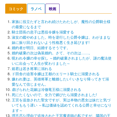
コミック
ラノベ
映画
家族に役立たずと言われ続けたわたしが、魔性の公爵騎士様
の最愛になるまで
騎士団長の息子は悪役令嬢を溺愛する
淑女の鑑やめました。時を逆行した公爵令嬢は、わがままな
妹に振り回されないよう性格悪く生き延びます!
婚約者が明日、結婚するそうです。
婚約破棄の次は偽装婚約。さて、その次は……。
呪われ令嬢の幸せ探し ～婚約破棄されましたが、謎の魔法使
いに出会って人生が変わりました～
姫君は若き将軍に溺れる
ド田舎の迫害令嬢は王都のエリート騎士に溺愛される
嫌われ妻は、英雄将軍と離婚したい! いきなり帰ってきて溺
愛なんて信じません。
虐げられた花嫁は冷徹竜王様に溺愛される
死にたくないので、全力で媚びたら溺愛されました!
王宮を追放された聖女ですが、実は本物の悪女は妹だと気づ
いてももう遅い ～私は価値を認めてくれる公爵と幸せになり
ます～
理不尽な理由で追放された王宮魔道師の私ですが、隣国の王