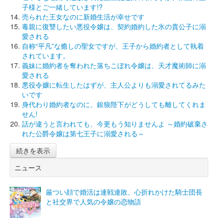
子様とご一緒しています!?
売られた王女なのに新婚生活が幸せです
毒親に復讐したい悪役令嬢は、契約婚約した氷の貴公子に溺
愛される
自称“平凡”な癒しの聖女ですが、王子から婚約者として執着
されています。
義妹に婚約者を奪われた落ちこぼれ令嬢は、天才魔術師に溺
愛される
悪役令嬢に転生したはずが、主人公よりも溺愛されてるみた
いです
身代わり婚約者なのに、銀狼陛下がどうしても離してくれま
せん!
話が違うと言われても、今更もう知りませんよ ～婚約破棄さ
れた公爵令嬢は第七王子に溺愛される～
続きを表示
ニュース
厳つい顔で婚活は連戦連敗、心折れかけた騎士団長
と社交界で人気の令嬢の恋物語