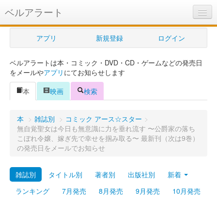
ベルアラート
ベルアラートとは
アプリ
新規登録
ログイン
ヘルプ
ベルアラートは本・コミック・DVD・CD・ゲームなどの発売日
新規登録
をメールや
アプリ
にてお知らせします
ログイン
本
映画
検索
Myカレンダー
本
>
雑誌別
>
コミック アース☆スター
>
購入管理
無自覚聖女は今日も無意識に力を垂れ流す 〜公爵家の落ち
こぼれ令嬢、嫁ぎ先で幸せを掴み取る〜 最新刊（次は9巻）
Myシェルフ
の発売日をメールでお知らせ
プレミアム
雑誌別
タイトル別
著者別
出版社別
新着
ランキング
7月発売
8月発売
9月発売
10月発売