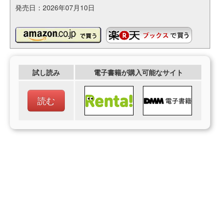
発売日：2026年07月10日
試し読み
電子書籍が購入可能なサイト
読む