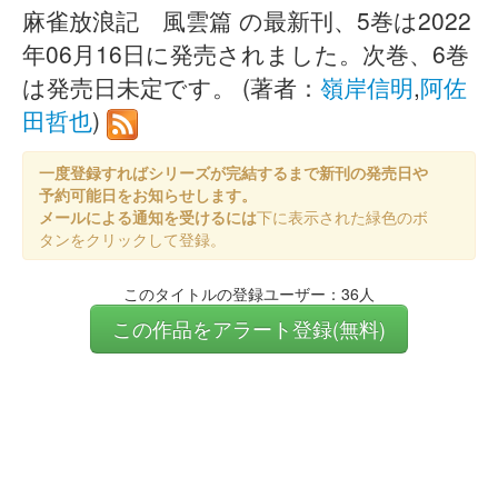
麻雀放浪記 風雲篇 の最新刊、5巻は2022
年06月16日に発売されました。次巻、6巻
は発売日未定です。 (著者：
嶺岸信明
,
阿佐
田哲也
)
一度登録すればシリーズが完結するまで新刊の発売日や
予約可能日をお知らせします。
メールによる通知を受けるには
下に表示された緑色のボ
タンをクリックして登録。
このタイトルの登録ユーザー：36人
この作品をアラート登録(無料)