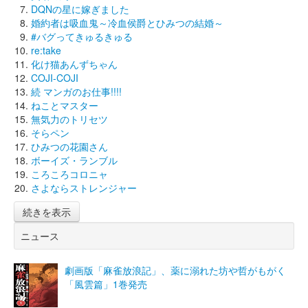
DQNの星に嫁ぎました
婚約者は吸血鬼～冷血侯爵とひみつの結婚～
#バグってきゅるきゅる
re:take
化け猫あんずちゃん
COJI-COJI
続 マンガのお仕事!!!!
ねことマスター
無気力のトリセツ
そらペン
ひみつの花園さん
ボーイズ・ランブル
ころころコロニャ
さよならストレンジャー
続きを表示
ニュース
劇画版「麻雀放浪記」、薬に溺れた坊や哲がもがく
「風雲篇」1巻発売