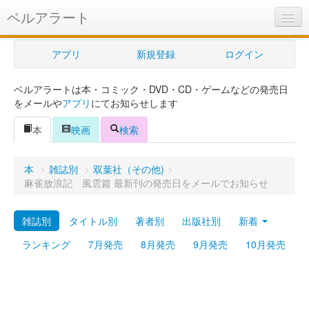
ベルアラート
ベルアラートとは
アプリ
新規登録
ログイン
ヘルプ
ベルアラートは本・コミック・DVD・CD・ゲームなどの発売日
新規登録
をメールや
アプリ
にてお知らせします
ログイン
本
映画
検索
Myカレンダー
本
>
雑誌別
>
双葉社（その他)
>
購入管理
麻雀放浪記 風雲篇 最新刊の発売日をメールでお知らせ
Myシェルフ
雑誌別
タイトル別
著者別
出版社別
新着
プレミアム
ランキング
7月発売
8月発売
9月発売
10月発売