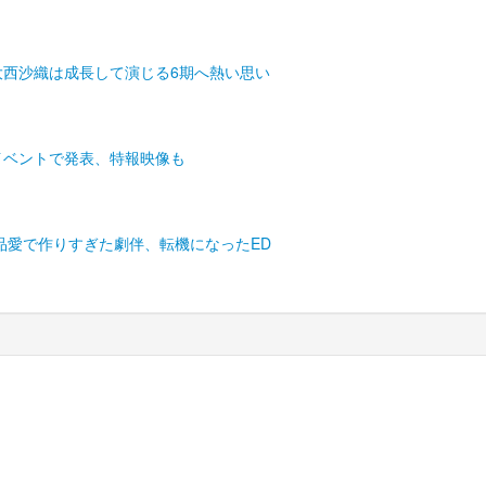
大西沙織は成長して演じる6期へ熱い思い
イベントで発表、特報映像も
品愛で作りすぎた劇伴、転機になったED
) ベルアラート |
利用規約
|
個人情報保護方針
|
会社概要
|
お問い合わせ