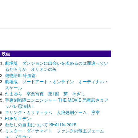
映画
劇場版 ダンジョンに出会いを求めるのは間違ってい
るだろうか オリオンの矢
傷物語III 冷血篇
劇場版 ソードアート・オンライン オーディナル・
スケール
たまゆら 卒業写真 第1部 芽 きざし
手裏剣戦隊ニンニンジャー THE MOVIE 恐竜殿さまア
ッパレ忍法帖！
キリング・カリキュラム 人狼処刑ゲーム 序章
EDEN エデン
わたしの自由について SEALDs 2015
ミスター・ダイナマイト ファンクの帝王ジェーム
ス・ブラウン