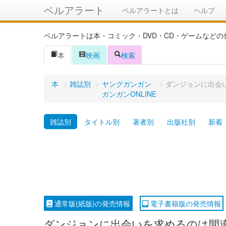
ベルアラート
ベルアラートとは
ヘルプ
ベルアラートは本・コミック・DVD・CD・ゲームなど
本
映画
検索
本
>
雑誌別
>
ヤングガンガン
>
ダンジョンに出会
ガンガンONLINE
雑誌別
タイトル別
著者別
出版社別
新着
通常版(紙版)の発売情報
電子書籍版の発売情報
ダンジョンに出会いを求めるのは間違っ