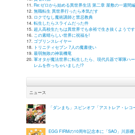
Re:ゼロから始める異世界生活 第二章 屋敷の一週間
無職転生 異世界行ったら本気だす
ロクでなし魔術講師と禁忌教典
転生したらスライムだった件
超人高校生たちは異世界でも余裕で生き抜くようです
この素晴らしい世界に祝福を!
ゴブリンスレイヤー
トリニティセブン 7人の魔書使い
最弱無敗の神装機竜
軍オタが魔法世界に転生したら、現代兵器で軍隊ハー
レムを作っちゃいました!?
ニュース
「ダンまち」スピンオフ「アストレア・レコ
EGG FIRMの10周年記念本に「SAO」川