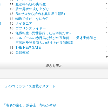
編
魔法科高校の劣等生
盾の勇者の成り上がり
Re:ゼロから始める異世界生活Ex
蜘蛛ですが、なにか?
!
タイタニア
ゴブリンスレイヤー
無職転生 ~異世界行ったら本気だす~
マルブールの赤目烏と滅びの宝飾師 ～天才宝飾師と
平民出身強欲商人の成り上がり傾国譚～
THE NEW GATE
英雄教室
続きを表示
ード」のコミカライズ連載がスタート
原礫、「瑠璃の宝石」渋谷圭一郎らが寄稿