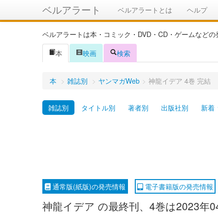
ベルアラート
ベルアラートとは
ヘルプ
ベルアラートは本・コミック・DVD・CD・ゲームなど
本
映画
検索
本
>
雑誌別
>
ヤンマガWeb
>
神龍イデア 4巻 完結
雑誌別
タイトル別
著者別
出版社別
新着
通常版(紙版)の発売情報
電子書籍版の発売情報
神龍イデア の最終刊、4巻は2023年