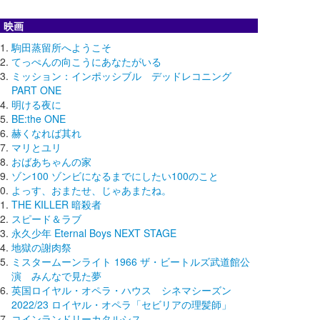
映画
駒田蒸留所へようこそ
てっぺんの向こうにあなたがいる
ミッション：インポッシブル デッドレコニング
PART ONE
明ける夜に
BE:the ONE
赫くなれば其れ
マリとユリ
おばあちゃんの家
ゾン100 ゾンビになるまでにしたい100のこと
よっす、おまたせ、じゃあまたね。
THE KILLER 暗殺者
スピード＆ラブ
永久少年 Eternal Boys NEXT STAGE
地獄の謝肉祭
ミスタームーンライト 1966 ザ・ビートルズ武道館公
演 みんなで見た夢
英国ロイヤル・オペラ・ハウス シネマシーズン
2022/23 ロイヤル・オペラ「セビリアの理髪師」
コインランドリーカタルシス