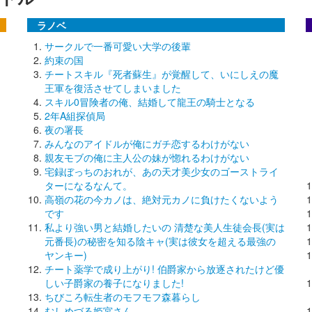
ラノベ
サークルで一番可愛い大学の後輩
約束の国
チートスキル『死者蘇生』が覚醒して、いにしえの魔
王軍を復活させてしまいました
スキル0冒険者の俺、結婚して龍王の騎士となる
2年A組探偵局
夜の署長
みんなのアイドルが俺にガチ恋するわけがない
親友モブの俺に主人公の妹が惚れるわけがない
宅録ぼっちのおれが、あの天才美少女のゴーストライ
ターになるなんて。
高嶺の花の今カノは、絶対元カノに負けたくないよう
です
私より強い男と結婚したいの 清楚な美人生徒会長(実は
元番長)の秘密を知る陰キャ(実は彼女を超える最強の
ヤンキー)
チート薬学で成り上がり! 伯爵家から放逐されたけど優
しい子爵家の養子になりました!
ちびころ転生者のモフモフ森暮らし
むしめづる姫宮さん