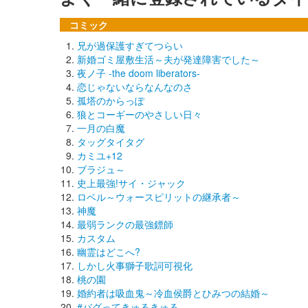
コミック
兄が過保護すぎてつらい
新婚ゴミ屋敷生活～夫が発達障害でした～
夜ノ子 -the doom liberators-
恋じゃないならなんなのさ
孤塔のからっぽ
狼とコーギーのやさしい日々
一月の白魔
タッグタイタグ
カミユ+12
ブラジュ～
史上最強!サイ・ジャック
ロベル～ウォースピリットの継承者～
神魔
最弱ランクの最強鏢師
カスタム
幽霊はどこへ?
しかし火事獅子歌詞可視化
桃の園
婚約者は吸血鬼～冷血侯爵とひみつの結婚～
#バグってきゅるきゅる