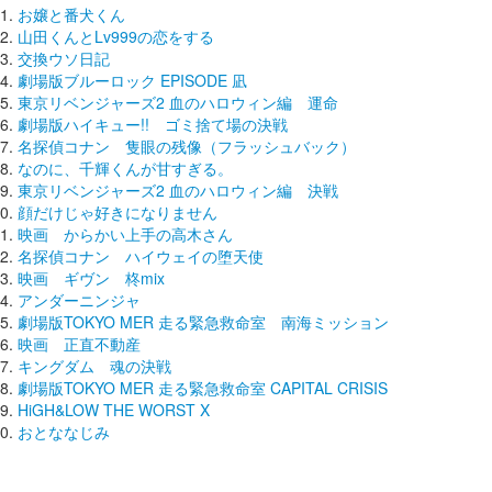
お嬢と番犬くん
山田くんとLv999の恋をする
交換ウソ日記
劇場版ブルーロック EPISODE 凪
東京リベンジャーズ2 血のハロウィン編 運命
劇場版ハイキュー!! ゴミ捨て場の決戦
名探偵コナン 隻眼の残像（フラッシュバック）
なのに、千輝くんが甘すぎる。
東京リベンジャーズ2 血のハロウィン編 決戦
顔だけじゃ好きになりません
映画 からかい上手の高木さん
名探偵コナン ハイウェイの堕天使
映画 ギヴン 柊mix
アンダーニンジャ
劇場版TOKYO MER 走る緊急救命室 南海ミッション
映画 正直不動産
キングダム 魂の決戦
劇場版TOKYO MER 走る緊急救命室 CAPITAL CRISIS
HiGH&LOW THE WORST X
おとななじみ