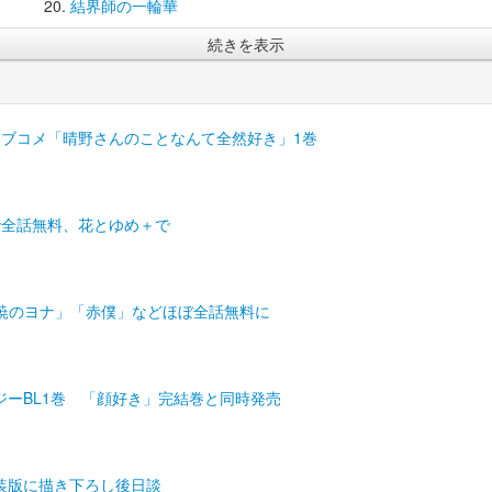
結界師の一輪華
続きを表示
ラブコメ「晴野さんのことなんて全然好き」1巻
で全話無料、花とゆめ＋で
暁のヨナ」「赤僕」などほぼ全話無料に
ーBL1巻 「顔好き」完結巻と同時発売
装版に描き下ろし後日談