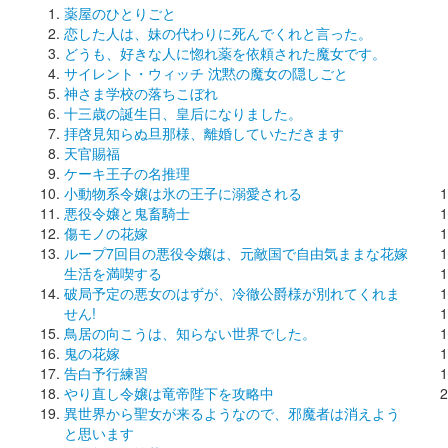
薬屋のひとりごと
恋した人は、妹の代わりに死んでくれと言った。
どうも、好きな人に惚れ薬を依頼された魔女です。
サイレント・ウィッチ 沈黙の魔女の隠しごと
神さま学校の落ちこぼれ
十三歳の誕生日、皇后になりました。
拝啓見知らぬ旦那様、離婚していただきます
天官賜福
ケーキ王子の名推理
小動物系令嬢は氷の王子に溺愛される
悪役令嬢と鬼畜騎士
傷モノの花嫁
ループ7回目の悪役令嬢は、元敵国で自由気ままな花嫁
生活を満喫する
破局予定の悪女のはずが、冷徹公爵様が別れてくれま
せん!
鳥居の向こうは、知らない世界でした。
鬼の花嫁
告白予行練習
やり直し令嬢は竜帝陛下を攻略中
異世界から聖女が来るようなので、邪魔者は消えよう
と思います