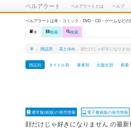
ベルアラート
ベルアラートとは
ヘルプ
ベルアラートは本・コミック・DVD・CD・ゲームなど
本
映画
検索
本
>
雑誌別
>
花とゆめ
>
顔だけじゃ好きになりませ
雑誌別
タイトル別
著者別
出版社別
新着
通常版(紙版)の発売情報
電子書籍版の発売情報
顔だけじゃ好きになりません の最新刊、