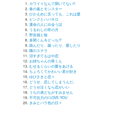
カワイイなんて聞いてない!!
春の嵐とモンスター
ひかえめに言っても、これは愛
ピンクとハバネロ
運命の人に出会う話
うるわしの宵の月
野良猫と狼
多聞くん今どっち!?
踏んだり、蹴ったり、愛したり
隣のステラ
沼すぎてもはや恋
お姉ちゃんの翠くん
むせるくらいの愛をあげる
ちょろくてかわいい君が好き
ゆびさきと恋々
どうせ、恋してしまうんだ。
どうせ泣くなら恋がいい
うちの弟どもがすみません
不可抗力のI LOVE YOU
きみとバラ色の日々