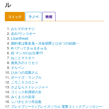
ル
コミック
ラノベ
映画
おヒゲのオヤジ
走れ!ウンコオー
Lizardhead
婚約者は吸血鬼～冷血侯爵とひみつの結婚～
#バグってきゅるきゅる
続 マンガのお仕事!!!!
ねことマスター
無気力のトリセツ
そらペン
ひみつの花園さん
ボーイズ・ランブル
ころころコロニャ
さよならストレンジャー
コミック科捜研の女
みくまりの谷深
シバタヒカリ作品集
ブレイブソード×ブレイズソウル 電撃コミックアンソロジー