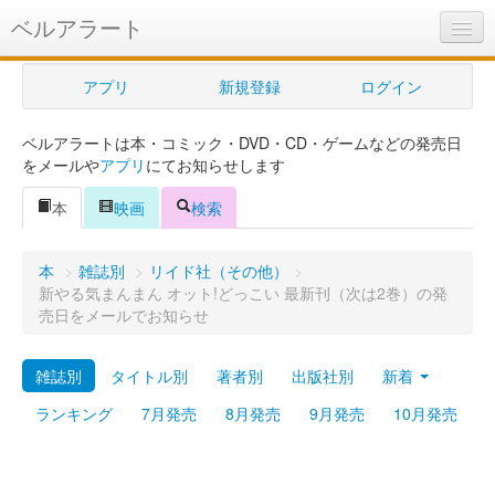
ベルアラート
ベルアラートとは
アプリ
新規登録
ログイン
ヘルプ
ベルアラートは本・コミック・DVD・CD・ゲームなどの発売日
新規登録
をメールや
アプリ
にてお知らせします
ログイン
本
映画
検索
Myカレンダー
本
>
雑誌別
>
リイド社（その他）
>
購入管理
新やる気まんまん オット!どっこい 最新刊（次は2巻）の発
売日をメールでお知らせ
Myシェルフ
雑誌別
タイトル別
著者別
出版社別
新着
プレミアム
ランキング
7月発売
8月発売
9月発売
10月発売