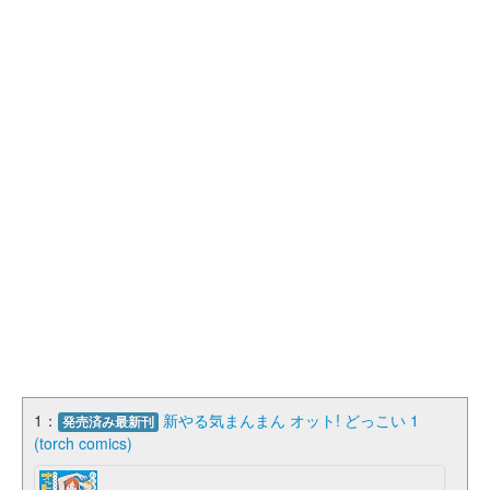
1：
新やる気まんまん オット! どっこい 1
発売済み最新刊
(torch comics)