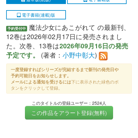
電子書籍(連載)版
魔法少女にあこがれて の最新刊、
予約受付中
12巻は2026年02月17日に発売されまし
た。次巻、13巻は
2026年09月16日の発売
予定です。
(著者：
小野中彰大
)
一度登録すればシリーズが完結するまで新刊の発売日や
予約可能日をお知らせします。
メールによる通知を受けるには
下に表示された緑色のボ
タンをクリックして登録。
このタイトルの登録ユーザー：2524人
この作品をアラート登録(無料)