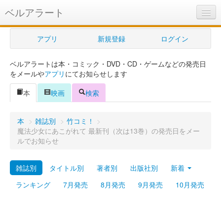
ベルアラート
ベルアラートとは
アプリ
新規登録
ログイン
ヘルプ
ベルアラートは本・コミック・DVD・CD・ゲームなどの発売日
新規登録
をメールや
アプリ
にてお知らせします
ログイン
本
映画
検索
Myカレンダー
本
>
雑誌別
>
竹コミ！
>
購入管理
魔法少女にあこがれて 最新刊（次は13巻）の発売日をメー
ルでお知らせ
Myシェルフ
雑誌別
タイトル別
著者別
出版社別
新着
プレミアム
ランキング
7月発売
8月発売
9月発売
10月発売