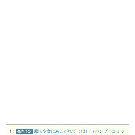
1：
魔法少女にあこがれて（13） （バンブーコミッ
発売予定