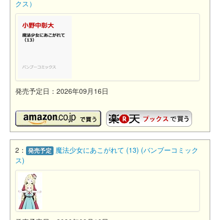
クス）
発売予定日：2026年09月16日
2：
魔法少女にあこがれて (13) (バンブーコミック
発売予定
ス)