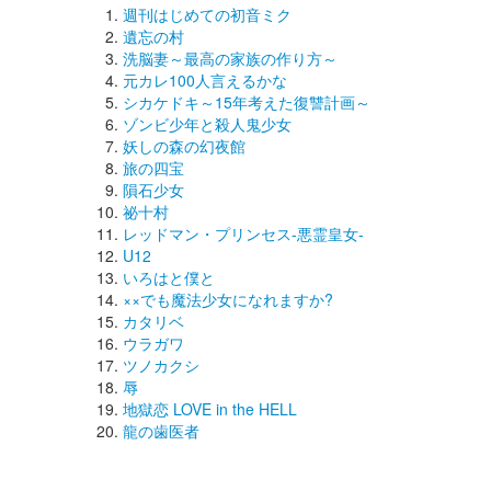
週刊はじめての初音ミク
遺忘の村
洗脳妻～最高の家族の作り方～
元カレ100人言えるかな
シカケドキ～15年考えた復讐計画～
ゾンビ少年と殺人鬼少女
妖しの森の幻夜館
旅の四宝
隕石少女
祕十村
レッドマン・プリンセス-悪霊皇女-
U12
いろはと僕と
××でも魔法少女になれますか?
カタリベ
ウラガワ
ツノカクシ
辱
地獄恋 LOVE in the HELL
龍の歯医者