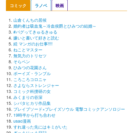
コミック
ラノベ
映画
山倉くんちの居候
婚約者は吸血鬼～冷血侯爵とひみつの結婚～
#バグってきゅるきゅる
嫌いと書いて好きと読む
続 マンガのお仕事!!!!
ねことマスター
無気力のトリセツ
そらペン
ひみつの花園さん
ボーイズ・ランブル
ころころコロニャ
さよならストレンジャー
コミック科捜研の女
みくまりの谷深
シバタヒカリ作品集
ブレイブソード×ブレイズソウル 電撃コミックアンソロジー
19時半から打ち合わせ
usao漫画
すれ違った先にはキミがいた
ぎゅうにゅう日記