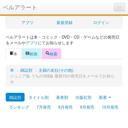
ベルアラート
ベルアラートとは
アプリ
新規登録
ログイン
ヘルプ
ベルアラートは本・コミック・DVD・CD・ゲームなどの発売日
新規登録
をメールや
アプリ
にてお知らせします
ログイン
本
映画
検索
Myカレンダー
本
>
雑誌別
>
主婦の友社(その他)
>
購入管理
ジュニア版 うちの3姉妹 最新刊の発売日をメールでお知ら
せ
Myシェルフ
雑誌別
タイトル別
著者別
出版社別
新着
プレミアム
ランキング
7月発売
8月発売
9月発売
10月発売