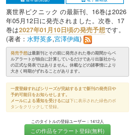
裏世界ピクニック の最新刊、16巻は2026
年05月12日に発売されました。次巻、17
巻は
2027年01月10日頃の発売予想
です。
(著者：
水野英多
,
宮澤伊織
)
発売予想
は最新刊とその前に発売された巻の期間からベ
ルアラートが独自に計算しているだけであり出版社から
の正式な発表ではありません。休載などの諸事情により
大きく時期がずれることがあります。
一度登録すればシリーズが完結するまで新刊の発売日や
予約可能日をお知らせします。
メールによる通知を受けるには
下に表示された緑色のボ
タンをクリックして登録。
このタイトルの登録ユーザー：1412人
この作品をアラート登録(無料)