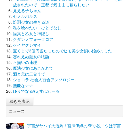
放されたので、王都で気ままに暮らしたい
見える子ちゃん
セメルパルス
処刑少女の生きる道
私を喰べたい、ひとでなし
怪異と乙女と神隠し
クダンノフォークロア
ケイヤクシマイ
宝くじで3億円当たったのでヒモ美少女飼い始めました
忘れえぬ魔女の物語
不揃いの連理
魔法少女にあこがれて
酒と鬼は二合まで
ショコラ 社会人百合アンソロジー
無能なナナ
ゆりでなる♥えすぽわーる
続きを表示
ニュース
宇宙がヤバイ大活劇！宮澤伊織のSF小説「ウは宇宙