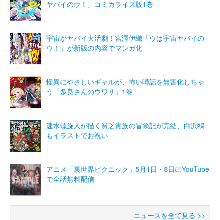
ヤバイのウ！」コミカライズ版1巻
宇宙がヤバイ大活劇！宮澤伊織「ウは宇宙ヤバイの
ウ！」が新版の内容でマンガ化
怪異にやさしいギャルが、怖い噂話を無害化しちゃ
う「多良さんのウワサ」1巻
速水螺旋人が描く貧乏貴族の冒険記が完結、白浜鴎
もイラストでお祝い
アニメ「裏世界ピクニック」5月1日・8日にYouTube
で全話無料配信
ニュースを全て見る >>