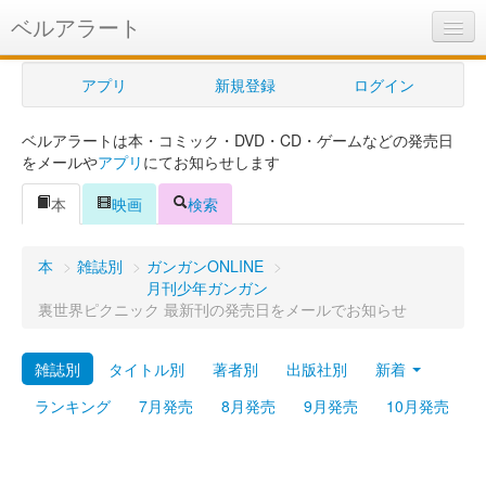
ベルアラート
ベルアラートとは
アプリ
新規登録
ログイン
ヘルプ
ベルアラートは本・コミック・DVD・CD・ゲームなどの発売日
新規登録
をメールや
アプリ
にてお知らせします
ログイン
本
映画
検索
Myカレンダー
本
>
雑誌別
>
ガンガンONLINE
>
購入管理
月刊少年ガンガン
裏世界ピクニック 最新刊の発売日をメールでお知らせ
Myシェルフ
雑誌別
タイトル別
著者別
出版社別
新着
プレミアム
ランキング
7月発売
8月発売
9月発売
10月発売