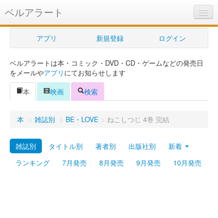
ベルアラート
ベルアラートとは
アプリ
新規登録
ログイン
ヘルプ
ベルアラートは本・コミック・DVD・CD・ゲームなどの発売日
新規登録
をメールや
アプリ
にてお知らせします
ログイン
本
映画
検索
Myカレンダー
本
>
雑誌別
>
BE・LOVE
>
ねこしつじ 4巻 完結
購入管理
雑誌別
タイトル別
著者別
出版社別
新着
Myシェルフ
ランキング
7月発売
8月発売
9月発売
10月発売
プレミアム