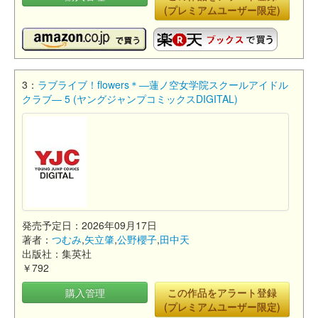
(プレミアムユーザー限定)
3：
ラブライブ！flowers＊―蓮ノ空女学院スクールアイドル
クラブ― 5 (ヤングジャンプコミックスDIGITAL)
発売予定日：2026年09月17日
著者：
つむみ
,
矢立肇
,
公野櫻子
,
田中天
出版社：集英社
￥792
購入管理
この作品をアラート登録
(プレミアムユーザー限定)