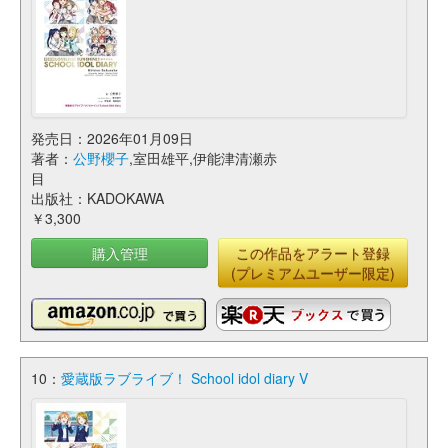
発売日：2026年01月09日
著者：
公野櫻子
,室田雄平,伊能津清瀬赤
目
出版社：KADOKAWA
￥3,300
購入管理
この作品をアラート登録
(プレミアムユーザー限定)
10：
愛蔵版ラブライブ！ School idol diary V