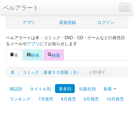
ベルアラート
ベルアラートとは
アプリ
新規登録
ログイン
ヘルプ
ベルアラートは本・コミック・DVD・CD・ゲームなどの発売日
新規登録
をメールや
アプリ
にてお知らせします
ログイン
本
映画
検索
Myカレンダー
本
>
コミック：著者５０音順（き）
>
公野櫻子
購入管理
雑誌別
タイトル別
著者別
出版社別
新着
Myシェルフ
ランキング
7月発売
8月発売
9月発売
10月発売
プレミアム