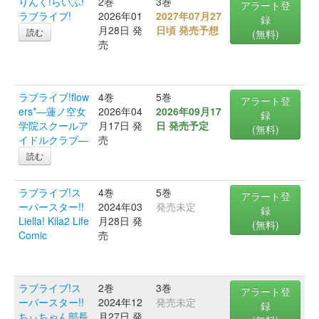
りんく!らいふ!
2巻
3巻
アラート登
ラブライブ!
2026年01
2027年07月27
録
月28日 発
日頃 発売予想
読む
(無料)
売
ラブライブ!flow
4巻
5巻
アラート登
ers*―蓮ノ空女
2026年04
2026年09月17
録
学院スクールア
月17日 発
日 発売予定
(無料)
イドルクラブ―
売
読む
ラブライブ!ス
4巻
5巻
アラート登
ーパースター!!
2024年03
発売未定
録
Liella! Kila2 Life
月28日 発
(無料)
Comic
売
ラブライブ!ス
2巻
3巻
アラート登
ーパースター!!
2024年12
発売未定
録
ちぃちゃん部長
月27日 発