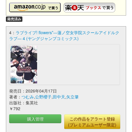
発売済み
4：
ラブライブ! flowers*―蓮ノ空女学院スクールアイドルク
ラブ― 4 (ヤングジャンプコミックス)
発売日：2026年04月17日
著者：
つむみ
,
公野櫻子
,
田中天
,
矢立肇
出版社：集英社
￥792
購入管理
この作品をアラート登録
(プレミアムユーザー限定)