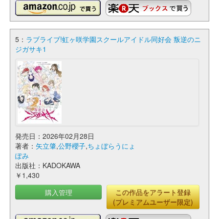
5：
ラブライブ!虹ヶ咲学園スクールアイドル同好会 叛逆のニ
ジガサキ1
発売日：2026年02月28日
著者：
矢立肇
,
公野櫻子
,
ちょぼらうにょ
ぽみ
出版社：KADOKAWA
￥1,430
購入管理
この作品をアラート登録
(プレミアムユーザー限定)