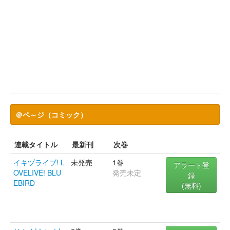
＠ペ～ジ（コミック）
連載タイトル
最新刊
次巻
イキヅライブ! L
未発売
1巻
アラート登
OVELIVE! BLU
発売未定
録
EBIRD
(無料)