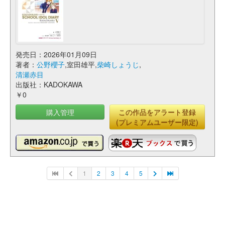
発売日：2026年01月09日
著者：
公野櫻子
,室田雄平,
柴崎しょうじ
,
清瀬赤目
出版社：KADOKAWA
￥0
購入管理
この作品をアラート登録
(プレミアムユーザー限定)
1
2
3
4
5