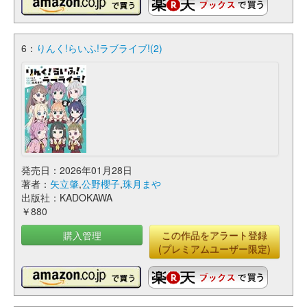
6：
りんく!らいふ!ラブライブ!(2)
発売日：2026年01月28日
著者：
矢立肇
,
公野櫻子
,
珠月まや
出版社：KADOKAWA
￥880
購入管理
この作品をアラート登録
(プレミアムユーザー限定)