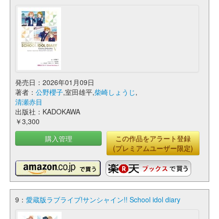
発売日：2026年01月09日
著者：
公野櫻子
,室田雄平,
柴崎しょうじ
,
清瀬赤目
出版社：KADOKAWA
￥3,300
購入管理
この作品をアラート登録
(プレミアムユーザー限定)
9：
愛蔵版ラブライブ!サンシャイン!! School idol diary