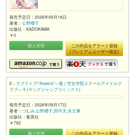
発売予定日：2026年09月18日
著者：
公野櫻子
出版社：KADOKAWA
￥0
購入管理
この作品をアラート登録
(プレミアムユーザー限定)
2：
ラブライブ! flowers*―蓮ノ空女学院スクールアイドルク
ラブ― 5 (ヤングジャンプコミックス)
発売予定日：2026年09月17日
著者：
つむみ
,
公野櫻子
,
田中天
,
矢立肇
出版社：集英社
￥792
購入管理
この作品をアラート登録