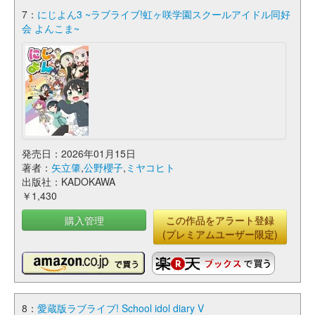
7：
にじよん3 ~ラブライブ!虹ヶ咲学園スクールアイドル同好
会 よんこま~
発売日：2026年01月15日
著者：
矢立肇
,
公野櫻子
,
ミヤコヒト
出版社：KADOKAWA
￥1,430
購入管理
この作品をアラート登録
(プレミアムユーザー限定)
8：
愛蔵版ラブライブ! School idol diary V