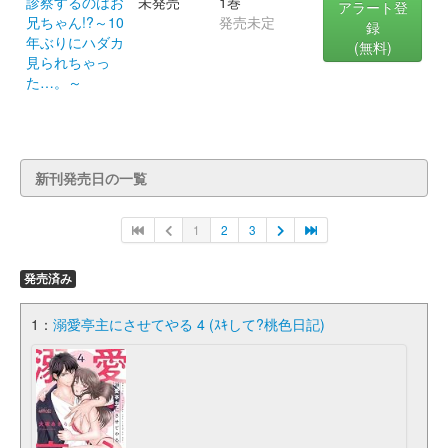
診察するのはお
未発売
1巻
アラート登
兄ちゃん!?～10
発売未定
録
年ぶりにハダカ
(無料)
見られちゃっ
た…。～
新刊発売日の一覧
1
2
3
発売済み
1：
溺愛亭主にさせてやる 4 (ｽｷして?桃色日記)