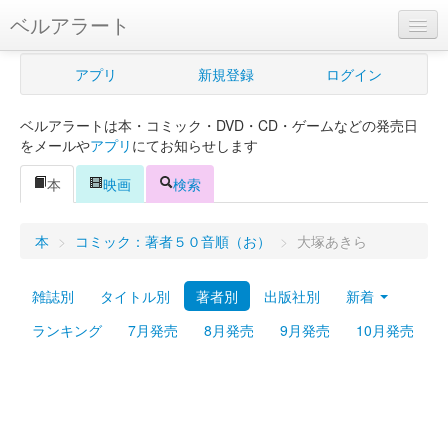
ベルアラート
ベルアラートとは
アプリ
新規登録
ログイン
ヘルプ
ベルアラートは本・コミック・DVD・CD・ゲームなどの発売日
新規登録
をメールや
アプリ
にてお知らせします
ログイン
本
映画
検索
Myカレンダー
本
>
コミック：著者５０音順（お）
>
大塚あきら
購入管理
雑誌別
タイトル別
著者別
出版社別
新着
Myシェルフ
ランキング
7月発売
8月発売
9月発売
10月発売
プレミアム