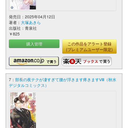
発売日：2025年04月12日
著者：
大塚あきら
出版社：青泉社
￥825
購入管理
この作品をアラート登録
(プレミアムユーザー限定)
7：
部長の夜テクが凄すぎて腰が浮きます疼きますⅧ（秋水
デジタルコミックス）