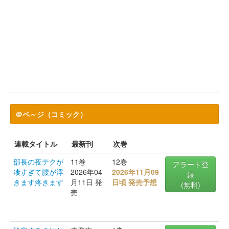
＠ペ～ジ（コミック）
連載タイトル
最新刊
次巻
部長の夜テクが
11巻
12巻
アラート登
凄すぎて腰が浮
2026年04
2026年11月09
録
きます疼きます
月11日 発
日頃 発売予想
(無料)
売