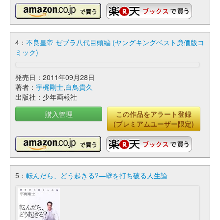
4：
不良皇帝 ゼブラ八代目頭編 (ヤングキングベスト廉価版コ
ミック)
発売日：2011年09月28日
著者：
宇梶剛士
,
白鳥貴久
出版社：少年画報社
購入管理
この作品をアラート登録
(プレミアムユーザー限定)
5：
転んだら、どう起きる?―壁を打ち破る人生論