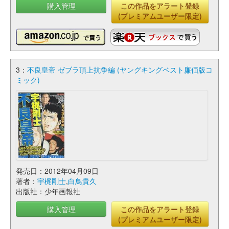
購入管理
この作品をアラート登録
(プレミアムユーザー限定)
3：
不良皇帝 ゼブラ頂上抗争編 (ヤングキングベスト廉価版コ
ミック)
発売日：2012年04月09日
著者：
宇梶剛士
,
白鳥貴久
出版社：少年画報社
購入管理
この作品をアラート登録
(プレミアムユーザー限定)