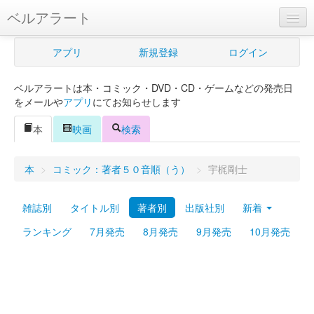
ベルアラート
ベルアラートとは
アプリ
新規登録
ログイン
ヘルプ
ベルアラートは本・コミック・DVD・CD・ゲームなどの発売日
新規登録
をメールや
アプリ
にてお知らせします
ログイン
本
映画
検索
Myカレンダー
本
>
コミック：著者５０音順（う）
>
宇梶剛士
購入管理
雑誌別
タイトル別
著者別
出版社別
新着
Myシェルフ
ランキング
7月発売
8月発売
9月発売
10月発売
プレミアム