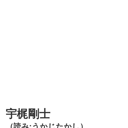
宇梶剛士
（読み:うかじたかし）