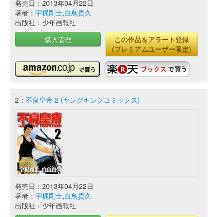
発売日：2013年04月22日
著者：
宇梶剛士
,
白鳥貴久
出版社：少年画報社
購入管理
この作品をアラート登録
(プレミアムユーザー限定)
2：
不良皇帝 2 (ヤングキングコミックス)
発売日：2013年04月22日
著者：
宇梶剛士
,
白鳥貴久
出版社：少年画報社