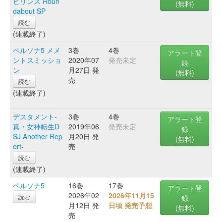
ビリンス Roun
(無料)
dabout SP
読む
(連載終了)
ペルソナ5 メメ
3巻
4巻
アラート登
ントスミッショ
2020年07
発売未定
録
ン
月27日 発
(無料)
売
読む
(連載終了)
デスタメント-
3巻
4巻
アラート登
真・女神転生D
2019年06
発売未定
録
SJ Another Rep
月20日 発
(無料)
ort-
売
読む
(連載終了)
ペルソナ5
16巻
17巻
アラート登
2026年02
2026年11月15
読む
録
月12日 発
日頃 発売予想
(無料)
売