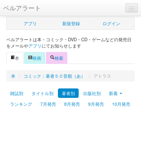
ベルアラート
ベルアラートとは
アプリ
新規登録
ログイン
ヘルプ
ベルアラートは本・コミック・DVD・CD・ゲームなどの発売日
新規登録
をメールや
アプリ
にてお知らせします
ログイン
本
映画
検索
Myカレンダー
本
>
コミック：著者５０音順（あ）
>
アトラス
購入管理
雑誌別
タイトル別
著者別
出版社別
新着
Myシェルフ
ランキング
7月発売
8月発売
9月発売
10月発売
プレミアム