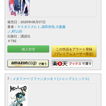
発売日：2025年08月07日
著者：
ヤスダスズヒト
,
成田良悟
,
大森藤
ノ
,
ATLUS
出版社：講談社
￥792
購入管理
この作品をアラート登録
(プレミアムユーザー限定)
7：
メタファー:リファンタジオ 1 (ジャンプコミックス)