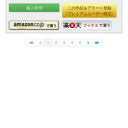
購入管理
この作品をアラート登録
(プレミアムユーザー限定)
1
2
3
4
5