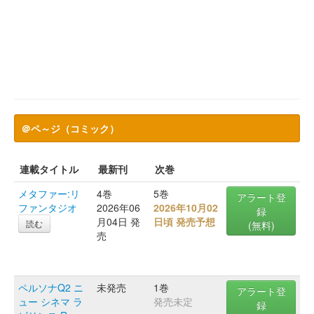
＠ペ～ジ（コミック）
連載タイトル
最新刊
次巻
メタファー:リ
4巻
5巻
アラート登
ファンタジオ
2026年06
2026年10月02
録
月04日 発
日頃 発売予想
読む
(無料)
売
ペルソナQ2 ニ
未発売
1巻
アラート登
ュー シネマ ラ
発売未定
録