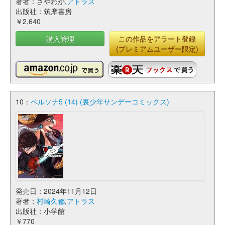
著者：さやわか,
アトラス
出版社：筑摩書房
￥2,640
購入管理
この作品をアラート登録
(プレミアムユーザー限定)
10：
ペルソナ5 (14) (裏少年サンデーコミックス)
発売日：2024年11月12日
著者：
村崎久都
,
アトラス
出版社：小学館
￥770