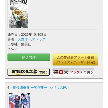
発売日：2025年10月03日
著者：
天野洋一
,
アトラス
出版社：集英社
￥572
購入管理
この作品をアラート登録
(プレミアムユーザー限定)
6：
夜桜四重奏 ー客演集ー (シリウスKC)