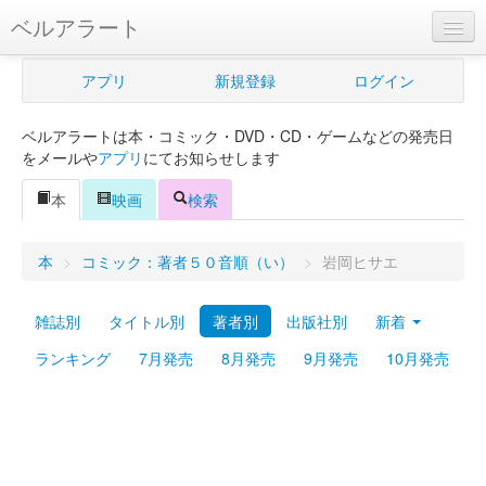
ベルアラート
ベルアラートとは
アプリ
新規登録
ログイン
ヘルプ
ベルアラートは本・コミック・DVD・CD・ゲームなどの発売日
新規登録
をメールや
アプリ
にてお知らせします
ログイン
本
映画
検索
Myカレンダー
本
>
コミック：著者５０音順（い）
>
岩岡ヒサエ
購入管理
雑誌別
タイトル別
著者別
出版社別
新着
Myシェルフ
ランキング
7月発売
8月発売
9月発売
10月発売
プレミアム