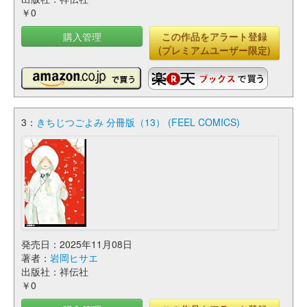
￥0
購入管理
この作品をアラート登録
(プレミアムユーザー限定)
3：
きちじつごよみ 分冊版（13） (FEEL COMICS)
発売日：2025年11月08日
著者：
岩岡ヒサエ
出版社：祥伝社
￥0