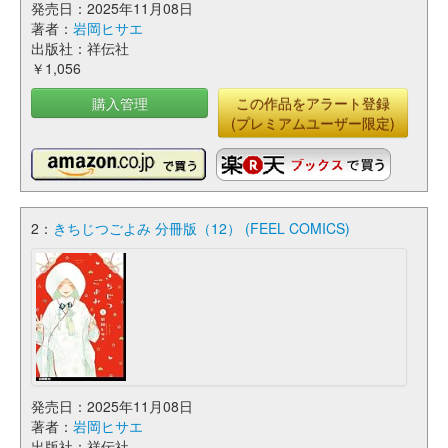
発売日：2025年11月08日
著者：
岩岡ヒサエ
出版社：祥伝社
￥1,056
購入管理
この作品をアラート登録
(プレミアムユーザー限定)
2：
きちじつごよみ 分冊版（12） (FEEL COMICS)
発売日：2025年11月08日
著者：
岩岡ヒサエ
出版社：祥伝社