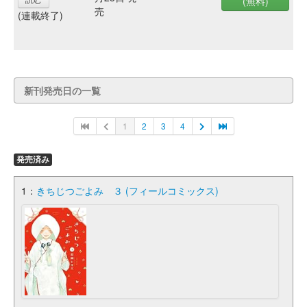
(無料)
売
(連載終了)
新刊発売日の一覧
1
2
3
4
発売済み
1：
きちじつごよみ ３ (フィールコミックス)