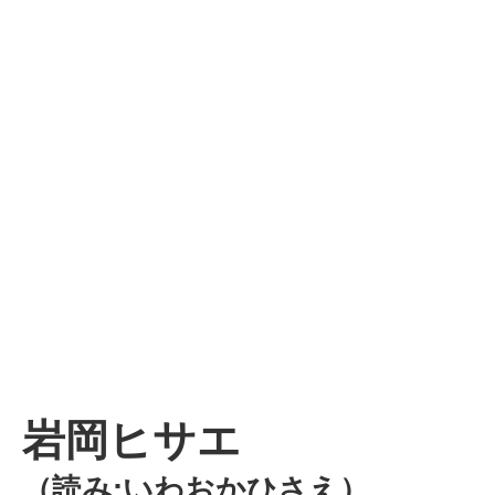
岩岡ヒサエ
（読み:いわおかひさえ）