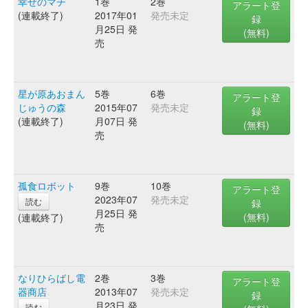
幸せのマチ
1巻
2巻
アラート登
(連載終了)
2017年01
発売未定
録
月25日 発
(無料)
売
星が原あおまん
5巻
6巻
アラート登
じゅうの森
2015年07
発売未定
録
(連載終了)
月07日 発
(無料)
売
孤食ロボット
9巻
10巻
アラート登
2023年07
発売未定
読む
録
月25日 発
(無料)
(連載終了)
売
なりひらばし電
2巻
3巻
アラート登
器商店
2013年07
発売未定
録
月23日 発
読む