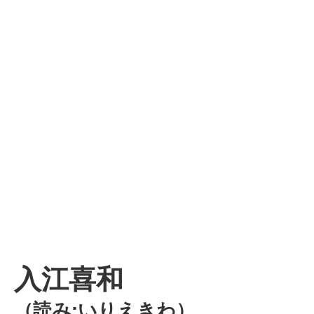
入江喜和
（読み:いりえきわ）