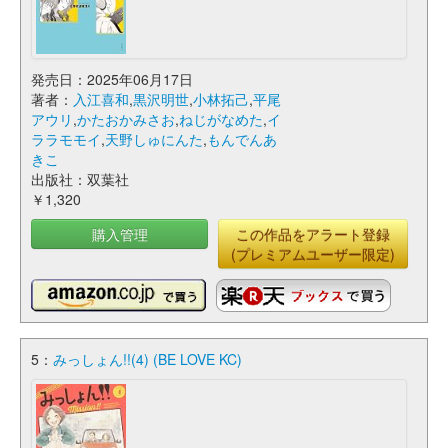
発売日：2025年06月17日
著者：
入江喜和
,
黒沢明世
,
小林拓己
,
平尾
アウリ
,
かたおかみさお
,
ねじがなめた
,
イ
ララモモイ
,
天野しゅにんた
,
もんでんあ
きこ
出版社：双葉社
￥1,320
購入管理
この作品をアラート登録
(プレミアムユーザー限定)
5：
みっしょん!!(4) (BE LOVE KC)