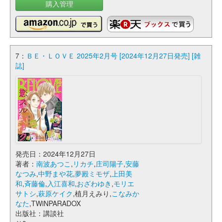
購入管理
7：
ＢＥ・ＬＯＶＥ 2025年2月号 [2024年12月27日発売] [雑
誌]
発売日：2024年12月27日
著者：
南波あつこ
,
リカチ
,
庄司陽子
,
安藤
なつみ
,
中野まや花
,
夢殿ミモザ
,
上田美
和
,
斉藤倫
,
入江喜和
,
おざわゆき
,
モリエ
サトシ
,
萩原ケイク
,植月えみり,
こなみか
なた
,TWiNPARADOX
出版社：講談社