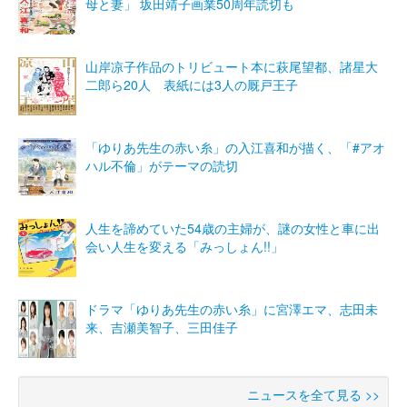
母と妻」 坂田靖子画業50周年読切も
山岸凉子作品のトリビュート本に萩尾望都、諸星大
二郎ら20人 表紙には3人の厩戸王子
「ゆりあ先生の赤い糸」の入江喜和が描く、「#アオ
ハル不倫」がテーマの読切
人生を諦めていた54歳の主婦が、謎の女性と車に出
会い人生を変える「みっしょん!!」
ドラマ「ゆりあ先生の赤い糸」に宮澤エマ、志田未
来、吉瀬美智子、三田佳子
ニュースを全て見る >>