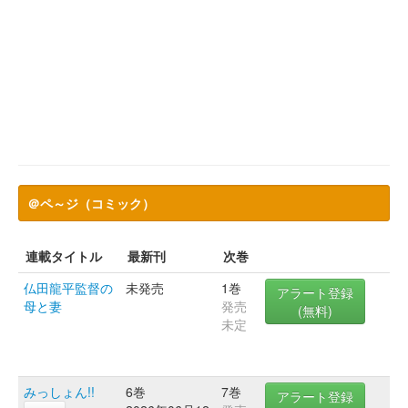
＠ペ～ジ（コミック）
連載タイトル
最新刊
次巻
仏田龍平監督の
未発売
1巻
アラート登録
母と妻
発売
(無料)
未定
みっしょん!!
6巻
7巻
アラート登録