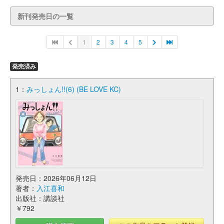
新刊発売日の一覧
1
2
3
4
5
発売済み
1：
みっしょん!!(6) (BE LOVE KC)
発売日：2026年06月12日
著者：
入江喜和
出版社：講談社
￥792