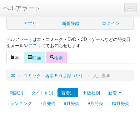
ベルアラート
ベルアラートとは
アプリ
新規登録
ログイン
ヘルプ
ベルアラートは本・コミック・DVD・CD・ゲームなどの発売日
新規登録
をメールや
アプリ
にてお知らせします
ログイン
本
映画
検索
Myカレンダー
本
>
コミック：著者５０音順（い）
>
入江喜和
購入管理
雑誌別
タイトル別
著者別
出版社別
新着
Myシェルフ
ランキング
7月発売
8月発売
9月発売
10月発売
プレミアム