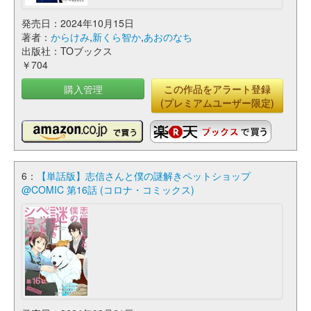
発売日：2024年10月15日
著者：
からけみ
,
新くら智か
,
あおのなち
出版社：TOブックス
￥704
購入管理
この作品をアラート登録
(プレミアムユーザー限定)
6：
【単話版】志信さんと僕の謎解きペットショップ
@COMIC 第16話 (コロナ・コミックス)