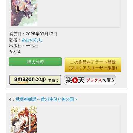
発売日：2025年03月17日
著者：
あおのなち
出版社：一迅社
￥814
購入管理
この作品をアラート登録
(プレミアムユーザー限定)
4：
秋実神婚譚～茜の伴侶と神の国～