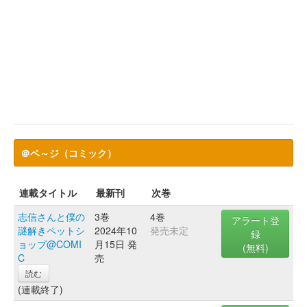
＠ペ～ジ（コミック）
連載タイトル
最新刊
次巻
志信さんと僕の
3巻
4巻
アラート登
謎解きペットシ
2024年10
発売未定
録
ョップ@COMI
月15日 発
(無料)
C
売
読む
(連載終了)