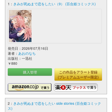
1：
きみが死ぬまで恋をしたい（9） (百合姫コミックス)
発売日：2026年07月16日
著者：
あおのなち
出版社：一迅社
￥880
購入管理
この作品をアラート登録
(プレミアムユーザー限定)
2：
きみが死ぬまで恋をしたい side stories (百合姫コミック
ス)