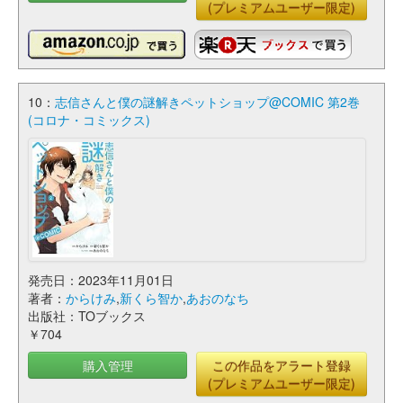
(プレミアムユーザー限定)
10：
志信さんと僕の謎解きペットショップ@COMIC 第2巻
(コロナ・コミックス)
発売日：2023年11月01日
著者：
からけみ
,
新くら智か
,
あおのなち
出版社：TOブックス
￥704
購入管理
この作品をアラート登録
(プレミアムユーザー限定)