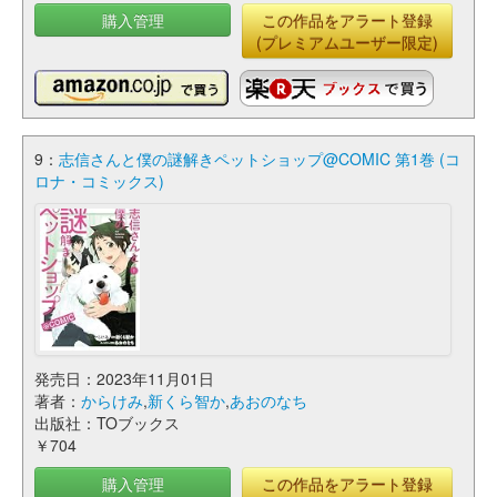
購入管理
この作品をアラート登録
(プレミアムユーザー限定)
9：
志信さんと僕の謎解きペットショップ@COMIC 第1巻 (コ
ロナ・コミックス)
発売日：2023年11月01日
著者：
からけみ
,
新くら智か
,
あおのなち
出版社：TOブックス
￥704
購入管理
この作品をアラート登録