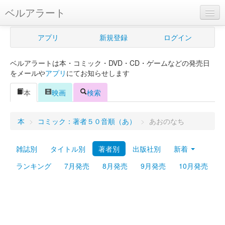
ベルアラート
ベルアラートとは
アプリ
新規登録
ログイン
ヘルプ
ベルアラートは本・コミック・DVD・CD・ゲームなどの発売日
新規登録
をメールや
アプリ
にてお知らせします
ログイン
本
映画
検索
Myカレンダー
本
>
コミック：著者５０音順（あ）
>
あおのなち
購入管理
雑誌別
タイトル別
著者別
出版社別
新着
Myシェルフ
ランキング
7月発売
8月発売
9月発売
10月発売
プレミアム