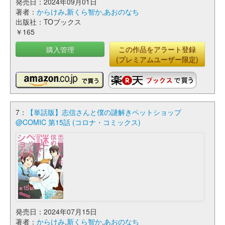
発売日：2024年09月01日
著者：
からけみ
,
新くら智か
,
あおのなち
出版社：TOブックス
￥165
購入管理
この作品をアラート登録
(プレミアムユーザー限定)
7：
【単話版】志信さんと僕の謎解きペットショップ
@COMIC 第15話 (コロナ・コミックス)
発売日：2024年07月15日
著者：
からけみ
,
新くら智か
,
あおのなち