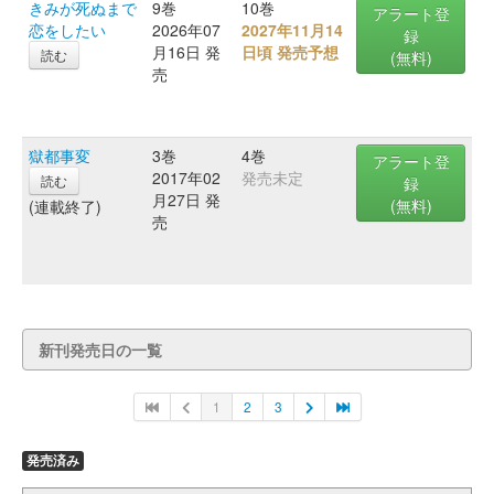
きみが死ぬまで
9巻
10巻
アラート登
恋をしたい
2026年07
2027年11月14
録
月16日 発
日頃 発売予想
読む
(無料)
売
獄都事変
3巻
4巻
アラート登
2017年02
発売未定
読む
録
月27日 発
(無料)
(連載終了)
売
新刊発売日の一覧
1
2
3
発売済み