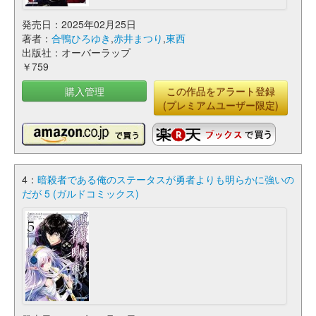
発売日：2025年02月25日
著者：
合鴨ひろゆき
,
赤井まつり
,
東西
出版社：オーバーラップ
￥759
購入管理
この作品をアラート登録
(プレミアムユーザー限定)
4：
暗殺者である俺のステータスが勇者よりも明らかに強いの
だが 5 (ガルドコミックス)