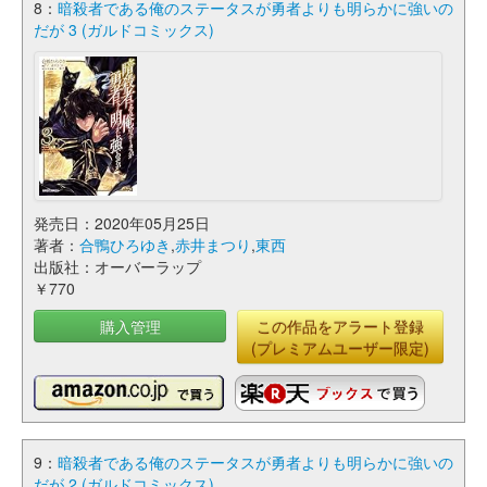
8：
暗殺者である俺のステータスが勇者よりも明らかに強いの
だが 3 (ガルドコミックス)
発売日：2020年05月25日
著者：
合鴨ひろゆき
,
赤井まつり
,
東西
出版社：オーバーラップ
￥770
購入管理
この作品をアラート登録
(プレミアムユーザー限定)
9：
暗殺者である俺のステータスが勇者よりも明らかに強いの
だが 2 (ガルドコミックス)