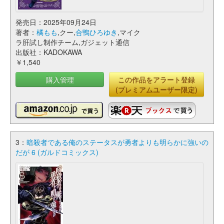
発売日：2025年09月24日
著者：
橘もも
,クー,
合鴨ひろゆき
,マイク
ラ肝試し制作チーム,ガジェット通信
出版社：KADOKAWA
￥1,540
購入管理
この作品をアラート登録
(プレミアムユーザー限定)
3：
暗殺者である俺のステータスが勇者よりも明らかに強いの
だが 6 (ガルドコミックス)