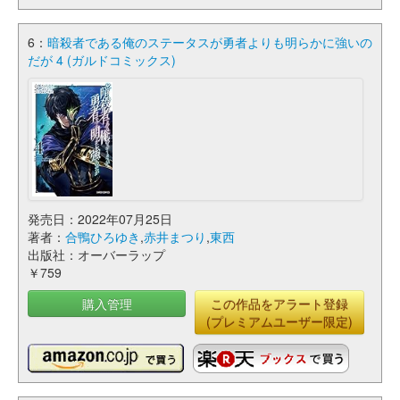
6：
暗殺者である俺のステータスが勇者よりも明らかに強いの
だが 4 (ガルドコミックス)
発売日：2022年07月25日
著者：
合鴨ひろゆき
,
赤井まつり
,
東西
出版社：オーバーラップ
￥759
購入管理
この作品をアラート登録
(プレミアムユーザー限定)