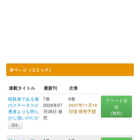
＠ペ～ジ（コミック）
連載タイトル
最新刊
次巻
暗殺者である俺
7巻
8巻
アラート登
のステータスが
2026年07
2027年11月18
録
勇者よりも明ら
月08日 発
日頃 発売予想
(無料)
かに強いのだが
売
読む