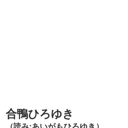
合鴨ひろゆき
（読み:あいがもひろゆき）