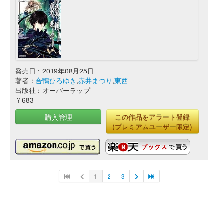
発売日：2019年08月25日
著者：
合鴨ひろゆき
,
赤井まつり
,
東西
出版社：オーバーラップ
￥683
購入管理
この作品をアラート登録
(プレミアムユーザー限定)
1
2
3