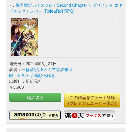
7：
異界戦記カオスフレアSecond Chapter サプリメント エキ
ゾチックアンバー (Role&Roll RPG)
発売日：2021年03月27日
著者：
三輪清宗
,
小太刀右京
,
鈴吹太
郎
,
F.E.A.R.
,
合鴨ひろゆき
出版社：新紀元社
￥3,960
購入管理
この作品をアラート登録
(プレミアムユーザー限定)