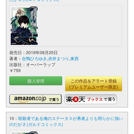
発売日：2019年08月25日
著者：
合鴨ひろゆき
,
赤井まつり
,
東西
出版社：オーバーラップ
￥759
購入管理
この作品をアラート登録
(プレミアムユーザー限定)
10：
暗殺者である俺のステータスが勇者よりも明らかに強い
のだが 2 (ガルドコミックス)