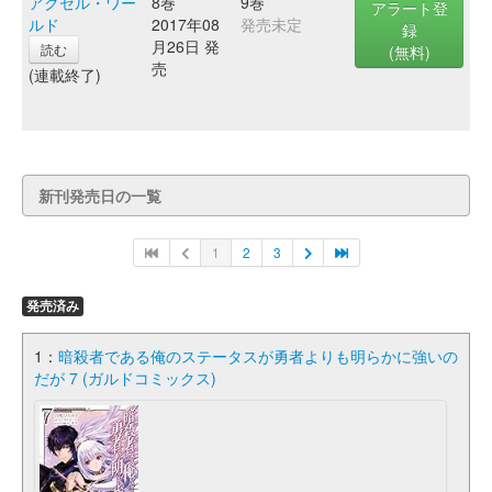
アクセル・ワー
8巻
9巻
アラート登
ルド
2017年08
発売未定
録
月26日 発
読む
(無料)
売
(連載終了)
新刊発売日の一覧
1
2
3
発売済み
1：
暗殺者である俺のステータスが勇者よりも明らかに強いの
だが 7 (ガルドコミックス)