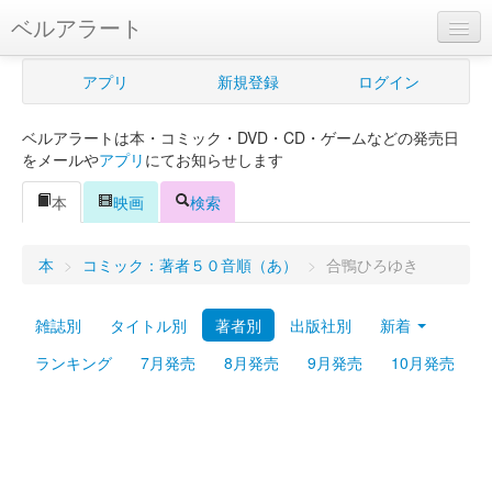
ベルアラート
ベルアラートとは
アプリ
新規登録
ログイン
ヘルプ
ベルアラートは本・コミック・DVD・CD・ゲームなどの発売日
新規登録
をメールや
アプリ
にてお知らせします
ログイン
本
映画
検索
Myカレンダー
本
>
コミック：著者５０音順（あ）
>
合鴨ひろゆき
購入管理
雑誌別
タイトル別
著者別
出版社別
新着
Myシェルフ
ランキング
7月発売
8月発売
9月発売
10月発売
プレミアム